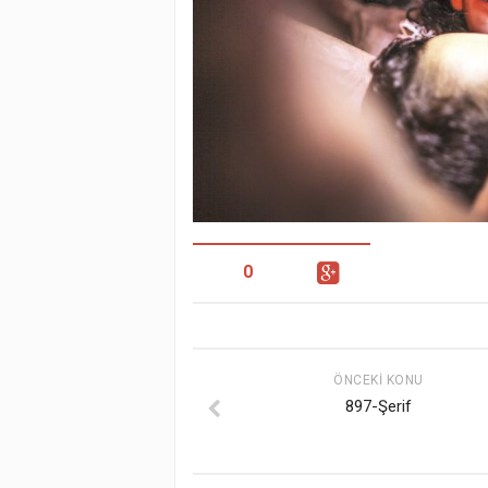
0
ÖNCEKI KONU
897-Şerif