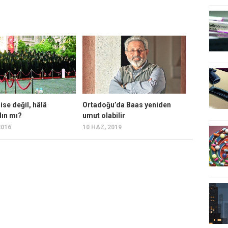
ise değil, hâlâ
Ortadoğu’da Baas yeniden
ın mı?
umut olabilir
2016
10 HAZ, 2019