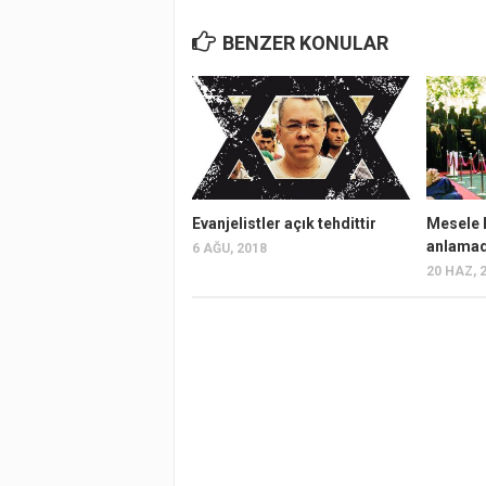
BENZER KONULAR
Evanjelistler açık tehdittir
Mesele l
anlamad
6 AĞU, 2018
20 HAZ, 