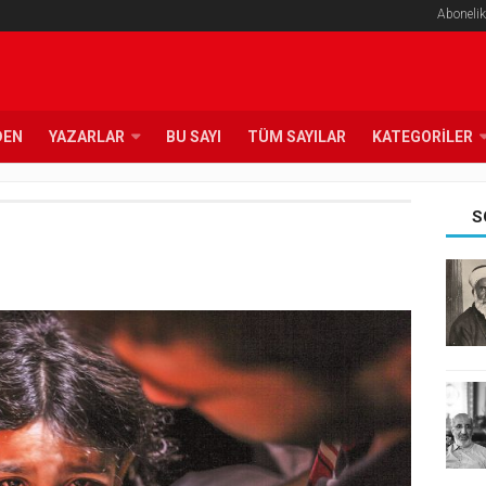
Abonelik
DEN
YAZARLAR
BU SAYI
TÜM SAYILAR
KATEGORILER
S