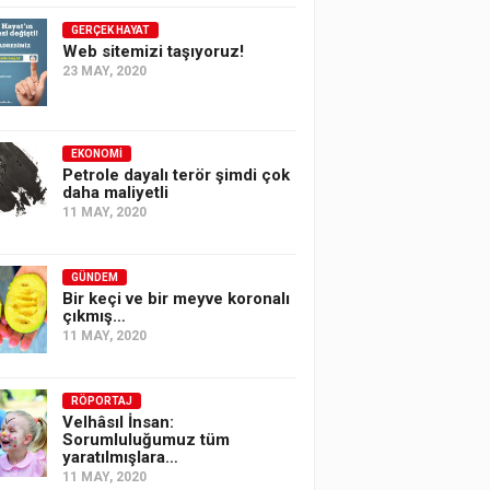
GERÇEK HAYAT
Web sitemizi taşıyoruz!
23 MAY, 2020
EKONOMI
Petrole dayalı terör şimdi çok
daha maliyetli
11 MAY, 2020
GÜNDEM
Bir keçi ve bir meyve koronalı
çıkmış…
11 MAY, 2020
RÖPORTAJ
Velhâsıl İnsan:
Sorumluluğumuz tüm
yaratılmışlara…
11 MAY, 2020