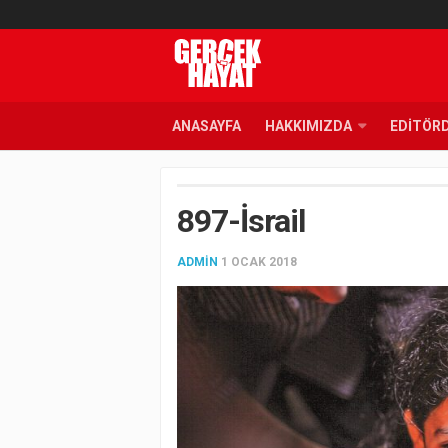
ANASAYFA
HAKKIMIZDA
EDITÖR
897-İsrail
ADMIN
1 OCAK 2018