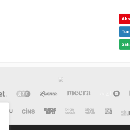
Abon
Tüm
Satı