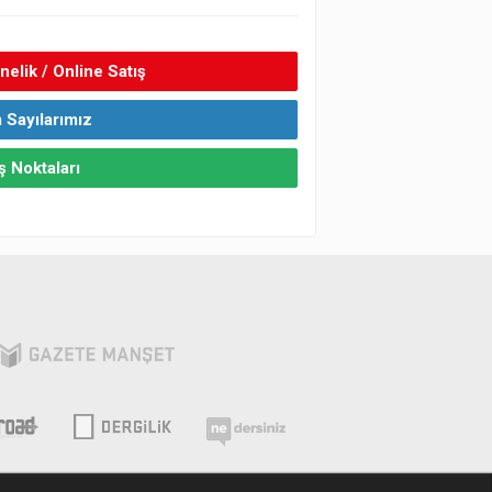
elik / Online Satış
 Sayılarımız
ş Noktaları