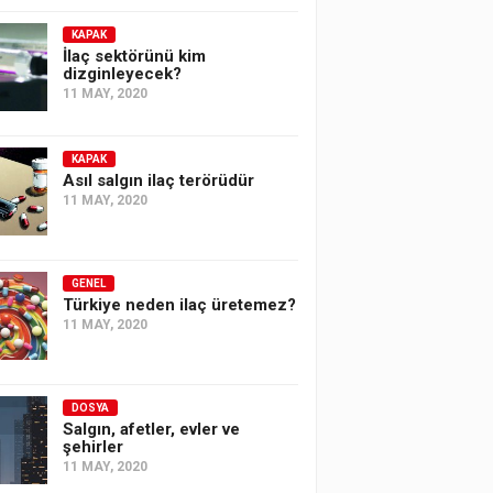
KAPAK
İlaç sektörünü kim
dizginleyecek?
11 MAY, 2020
KAPAK
Asıl salgın ilaç terörüdür
11 MAY, 2020
GENEL
Türkiye neden ilaç üretemez?
11 MAY, 2020
DOSYA
Salgın, afetler, evler ve
şehirler
11 MAY, 2020