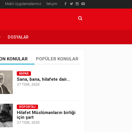
Mobil Uygulamalarımız
İletişim
DOSYALAR
ON KONULAR
POPÜLER KONULAR
KAPAK
Sana, bana, hilafete dair…
27 TEM, 2020
RÖPORTAJ
Hilafet Müslümanların birliği
için şart
27 TEM, 2020