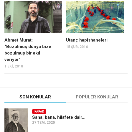
Mehmet Ali Tekin
Abir E. Nahas
Amina S. Jenenkovic
Bağdagül Öz
Ahmet Murat:
Utanç hapishaneleri
“Bozulmuş dünya bize
15 ŞUB, 2016
Esra Elönü
bozulmuş bir akıl
» Yazar arşivi
veriyor”
1 EKI, 2018
Bu Sayı
Tüm Sayılar
Kategoriler
SON KONULAR
POPÜLER KONULAR
Kültür Sanat
Kitap
KAPAK
Sana, bana, hilafete dair…
Karisi kitap sualleri
27 TEM, 2020
7 soruda bu hafta