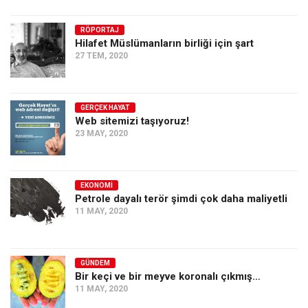
Ekonomi
RÖPORTAJ
Spor
Hilafet Müslümanların birliği için şart
27 TEM, 2020
Manzara
Sağlık
Gıda-Beslenme
GERÇEK HAYAT
Web sitemizi taşıyoruz!
Hayat
23 MAY, 2020
Türkiye
Siyaset
EKONOMI
Petrole dayalı terör şimdi çok daha maliyetli
Dünya
11 MAY, 2020
Avrupa
Asya
GÜNDEM
Afrika
Bir keçi ve bir meyve koronalı çıkmış…
İslam Dünyası
11 MAY, 2020