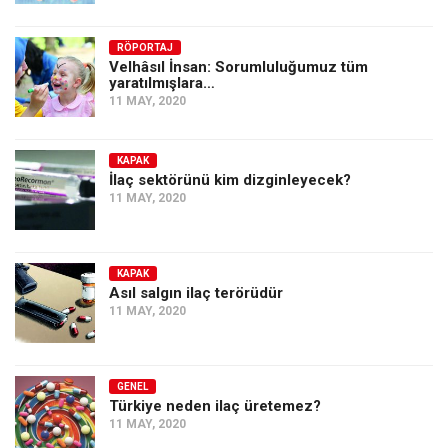
Amerika
Avustralya
RÖPORTAJ
Velhâsıl İnsan: Sorumluluğumuz tüm
Tarih
yaratılmışlara…
11 MAY, 2020
Düşünce
Dosyalar
KAPAK
İlaç sektörünü kim dizginleyecek?
11 MAY, 2020
KAPAK
Asıl salgın ilaç terörüdür
11 MAY, 2020
GENEL
Türkiye neden ilaç üretemez?
11 MAY, 2020