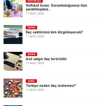
Amerika
RÖPORTAJ
Velhâsıl İnsan: Sorumluluğumuz tüm
yaratılmışlara…
Avustralya
11 MAY, 2020
Tarih
Düşünce
KAPAK
İlaç sektörünü kim dizginleyecek?
Dosyalar
11 MAY, 2020
KAPAK
Asıl salgın ilaç terörüdür
11 MAY, 2020
GENEL
Türkiye neden ilaç üretemez?
11 MAY, 2020