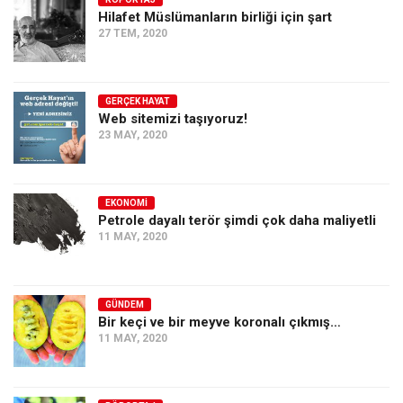
Hilafet Müslümanların birliği için şart
Ekonomi
27 TEM, 2020
Spor
Manzara
GERÇEK HAYAT
Sağlık
Web sitemizi taşıyoruz!
23 MAY, 2020
Gıda-Beslenme
Hayat
Türkiye
EKONOMI
Petrole dayalı terör şimdi çok daha maliyetli
Siyaset
11 MAY, 2020
Dünya
Avrupa
GÜNDEM
Asya
Bir keçi ve bir meyve koronalı çıkmış…
11 MAY, 2020
Afrika
İslam Dünyası