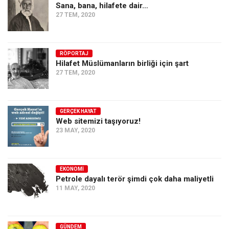
Amerika
Sana, bana, hilafete dair…
27 TEM, 2020
Avustralya
Tarih
Düşünce
RÖPORTAJ
Hilafet Müslümanların birliği için şart
Dosyalar
27 TEM, 2020
GERÇEK HAYAT
Web sitemizi taşıyoruz!
23 MAY, 2020
EKONOMI
Petrole dayalı terör şimdi çok daha maliyetli
11 MAY, 2020
GÜNDEM