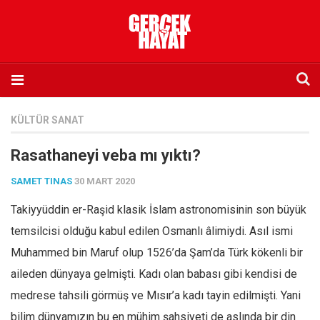
Anasayfa
KÜLTÜR SANAT
Hakkımızda
Rasathaneyi veba mı yıktı?
Künye
SAMET TINAS
30 MART 2020
İletişim
Takiyyüddin er-Raşid klasik İslam astronomisinin son büyük
Abone olmak istiyorum
temsilcisi olduğu kabul edilen Osmanlı âlimiydi. Asıl ismi
Satış noktası listesi
Muhammed bin Maruf olup 1526’da Şam’da Türk kökenli bir
Eksik sayıların temini
aileden dünyaya gelmişti. Kadı olan babası gibi kendisi de
Sosyal Medya
medrese tahsili görmüş ve Mısır’a kadı tayin edilmişti. Yani
Twitter
bilim dünyamızın bu en mühim şahsiyeti de aslında bir din