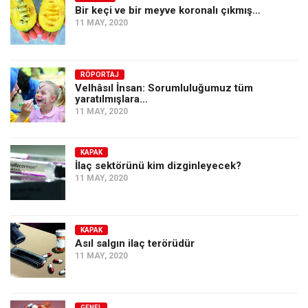
Bir keçi ve bir meyve koronalı çıkmış…
11 MAY, 2020
RÖPORTAJ
Velhâsıl İnsan: Sorumluluğumuz tüm
yaratılmışlara…
11 MAY, 2020
KAPAK
İlaç sektörünü kim dizginleyecek?
11 MAY, 2020
KAPAK
Asıl salgın ilaç terörüdür
11 MAY, 2020
GENEL