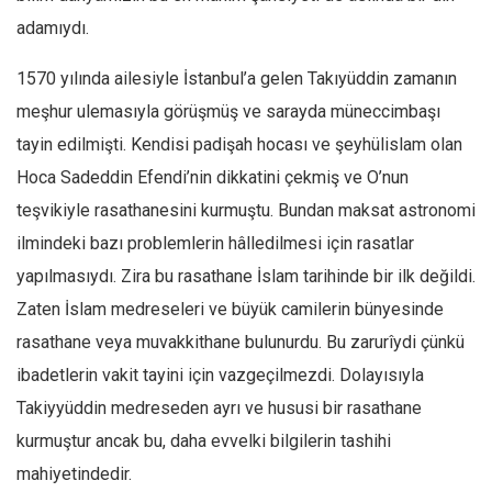
Facebook
adamıydı.
Instagram
1570 yılında ailesiyle İstanbul’a gelen Takıyüddin zamanın
YouTube
meşhur ulemasıyla görüşmüş ve sarayda müneccimbaşı
Editörden
tayin edilmişti. Kendisi padişah hocası ve şeyhülislam olan
Yazarlar
Hoca Sadeddin Efendi’nin dikkatini çekmiş ve O’nun
Kemal Özer
teşvikiyle rasathanesini kurmuştu. Bundan maksat astronomi
Mahmut Toptaş
ilmindeki bazı problemlerin hâlledilmesi için rasatlar
Yvonne Ridley
yapılmasıydı. Zira bu rasathane İslam tarihinde bir ilk değildi.
Zaten İslam medreseleri ve büyük camilerin bünyesinde
Barış Tarımcıoğlu
rasathane veya muvakkithane bulunurdu. Bu zarurîydi çünkü
Ömer Kayani
ibadetlerin vakit tayini için vazgeçilmezdi. Dolayısıyla
Yusuf Armağan
Takiyyüddin medreseden ayrı ve hususi bir rasathane
Hasanali Yıldırım
kurmuştur ancak bu, daha evvelki bilgilerin tashihi
Leyla Şerif Emin
mahiyetindedir.
Selçuk Türkyılmaz