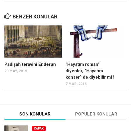
Ekonomi
BENZER KONULAR
Spor
Manzara
Sağlık
Gıda-Beslenme
Hayat
Padişah teravihi Enderun
“Hayatım roman”
Türkiye
diyenler, “Hayatım
20 MAY, 2019
Siyaset
konser” de diyebilir mi?
Dünya
7 MAR, 2016
Avrupa
Asya
Afrika
SON KONULAR
POPÜLER KONULAR
İslam Dünyası
KAPAK