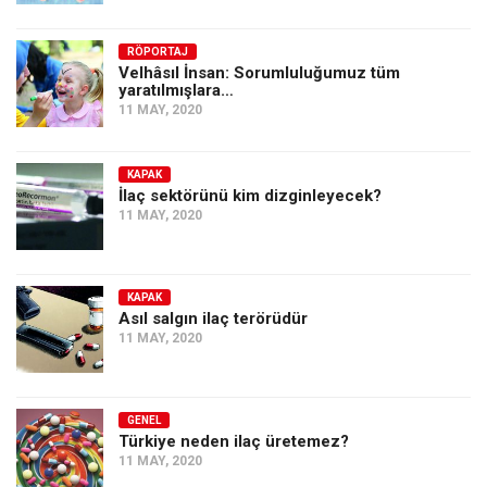
Amerika
Avustralya
RÖPORTAJ
Velhâsıl İnsan: Sorumluluğumuz tüm
Tarih
yaratılmışlara…
11 MAY, 2020
Düşünce
Dosyalar
KAPAK
İlaç sektörünü kim dizginleyecek?
11 MAY, 2020
KAPAK
Asıl salgın ilaç terörüdür
11 MAY, 2020
GENEL
Türkiye neden ilaç üretemez?
11 MAY, 2020