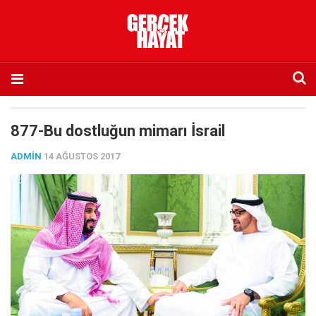
Anasayfa
877-Bu dostluğun mimarı İsrail
Hakkımızda
ADMIN
14 AĞUSTOS 2017
Künye
İletişim
Abone olmak istiyorum
Satış noktası listesi
Eksik sayıların temini
Sosyal Medya
Twitter