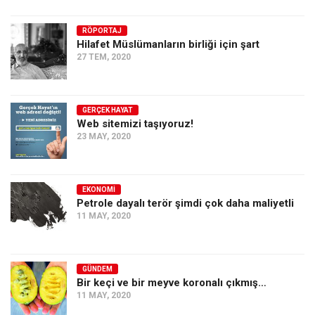
Ekonomi
RÖPORTAJ
Spor
Hilafet Müslümanların birliği için şart
27 TEM, 2020
Manzara
Sağlık
Gıda-Beslenme
GERÇEK HAYAT
Web sitemizi taşıyoruz!
Hayat
23 MAY, 2020
Türkiye
Siyaset
EKONOMI
Petrole dayalı terör şimdi çok daha maliyetli
Dünya
11 MAY, 2020
Avrupa
Asya
GÜNDEM
Afrika
Bir keçi ve bir meyve koronalı çıkmış…
İslam Dünyası
11 MAY, 2020