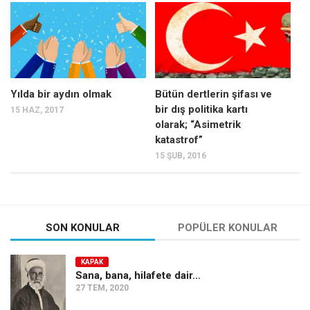
Mehmet Ali Tekin
Abir E. Nahas
Amina S. Jenenkovic
Bağdagül Öz
Yılda bir aydın olmak
Bütün dertlerin şifası ve
bir dış politika kartı
15 HAZ, 2017
Esra Elönü
olarak; “Asimetrik
» Yazar arşivi
katastrof”
15 ŞUB, 2016
Bu Sayı
Tüm Sayılar
Kategoriler
SON KONULAR
POPÜLER KONULAR
Kültür Sanat
Kitap
KAPAK
Sana, bana, hilafete dair…
Karisi kitap sualleri
27 TEM, 2020
7 soruda bu hafta