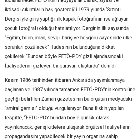
İddianamede, FETÖ’nün medyaya ilk olarak, siyasi ve
iktisadi sıkıntıların baş gösterdiği 1979 yılında ‘Sızıntı
Dergisi’yle giriş yaptığı, ilk kapak fotoğrafının ise ağlayan
çocuk fotoğrafı olduğu hatırlatılıyor. Derginin ilk sayısında
“Eğitim, bilim, iman, sevgi, barış ve hoşgörü sayesinde ülke
sorunları çözülecek” ifadesinin bulunduğuna dikkat
çekilerek “Bundan böyle FETÖ-PDY gizli ajandasındaki
faaliyetlerini gizleyen bir paravan oluşturdu” denildi.
Kasım 1986 tarihinden itibaren Ankara’da yayımlanmaya
başlanan ve 1987 yılında tamamen FETÖ-PDY’nin kontrolüne
geçtiği belirtilen Zaman gazetesinin bu örgütün medyadaki
“amiral gemisi” olduğu vurgulanıyor. Buna ilişkin yapılan
tespitte, “FETÖ-PDY bundan böyle günlük olarak
yayınlanacak, geniş kitlelere ulaşarak örgütsel faaliyetlerin
propagandasını yapabilecek bir yayın organına sahip