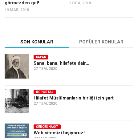
görmezden gel!
1 OCA, 2018
19 MAR, 2018
SON KONULAR
POPÜLER KONULAR
KAPAK
Sana, bana, hilafete dair…
27 TEM, 2020
RÖPORTAJ
Hilafet Müslümanların birliği için şart
27 TEM, 2020
GERÇEK HAYAT
Web sitemizi taşıyoruz!