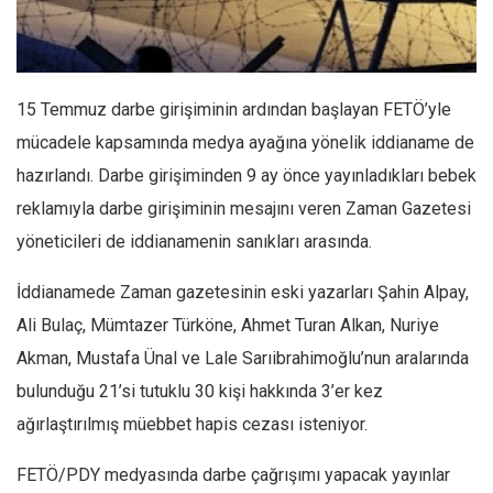
Facebook
Instagram
YouTube
15 Temmuz darbe girişiminin ardından başlayan FETÖ’yle
Editörden
mücadele kapsamında medya ayağına yönelik iddianame de
Yazarlar
hazırlandı. Darbe girişiminden 9 ay önce yayınladıkları bebek
Kemal Özer
reklamıyla darbe girişiminin mesajını veren Zaman Gazetesi
Mahmut Toptaş
yöneticileri de iddianamenin sanıkları arasında.
Yvonne Ridley
İddianamede Zaman gazetesinin eski yazarları Şahin Alpay,
Barış Tarımcıoğlu
Ali Bulaç, Mümtazer Türköne, Ahmet Turan Alkan, Nuriye
Ömer Kayani
Akman, Mustafa Ünal ve Lale Sarıibrahimoğlu’nun aralarında
Yusuf Armağan
bulunduğu 21’si tutuklu 30 kişi hakkında 3’er kez
Hasanali Yıldırım
ağırlaştırılmış müebbet hapis cezası isteniyor.
Leyla Şerif Emin
FETÖ/PDY medyasında darbe çağrışımı yapacak yayınlar
Selçuk Türkyılmaz