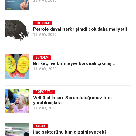
23 MAY, 2020
EKONOMI
Petrole dayalı terör şimdi çok daha maliyetli
11 MAY, 2020
GÜNDEM
Bir keçi ve bir meyve koronalı çıkmış…
11 MAY, 2020
RÖPORTAJ
Velhâsıl İnsan: Sorumluluğumuz tüm
yaratılmışlara…
11 MAY, 2020
KAPAK
İlaç sektörünü kim dizginleyecek?