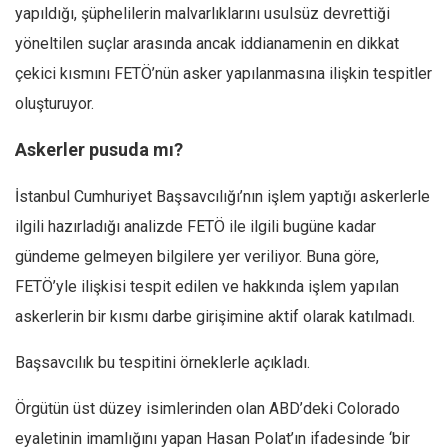
yapıldığı, şüphelilerin malvarlıklarını usulsüz devrettiği
Mehmet Ali Tekin
yöneltilen suçlar arasında ancak iddianamenin en dikkat
Abir E. Nahas
çekici kısmını FETÖ’nün asker yapılanmasına ilişkin tespitler
Amina S. Jenenkovic
oluşturuyor.
Bağdagül Öz
Askerler pusuda mı?
Esra Elönü
İstanbul Cumhuriyet Başsavcılığı’nın işlem yaptığı askerlerle
» Yazar arşivi
ilgili hazırladığı analizde FETÖ ile ilgili bugüne kadar
Bu Sayı
gündeme gelmeyen bilgilere yer veriliyor. Buna göre,
Tüm Sayılar
FETÖ’yle ilişkisi tespit edilen ve hakkında işlem yapılan
Kategoriler
askerlerin bir kısmı darbe girişimine aktif olarak katılmadı.
Kültür Sanat
Başsavcılık bu tespitini örneklerle açıkladı.
Kitap
Karisi kitap sualleri
Örgütün üst düzey isimlerinden olan ABD’deki Colorado
eyaletinin imamlığını yapan Hasan Polat’ın ifadesinde ‘bir
7 soruda bu hafta