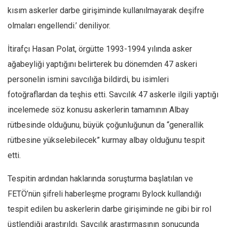
kısım askerler darbe girişiminde kullanılmayarak deşifre
Ekonomi
olmaları engellendi.’ deniliyor.
Spor
Manzara
İtirafçı Hasan Polat, örgütte 1993-1994 yılında asker
Sağlık
ağabeyliği yaptığını belirterek bu dönemden 47 askeri
personelin ismini savcılığa bildirdi, bu isimleri
Gıda-Beslenme
fotoğraflardan da teşhis etti. Savcılık 47 askerle ilgili yaptığı
Hayat
incelemede söz konusu askerlerin tamamının Albay
Türkiye
rütbesinde olduğunu, büyük çoğunluğunun da “generallik
Siyaset
rütbesine yükselebilecek” kurmay albay olduğunu tespit
Dünya
etti.
Avrupa
Tespitin ardından haklarında soruşturma başlatılan ve
Asya
FETÖ’nün şifreli haberleşme programı Bylock kullandığı
Afrika
tespit edilen bu askerlerin darbe girişiminde ne gibi bir rol
İslam Dünyası
üstlendiği araştırıldı. Savcılık araştırmasının sonucunda