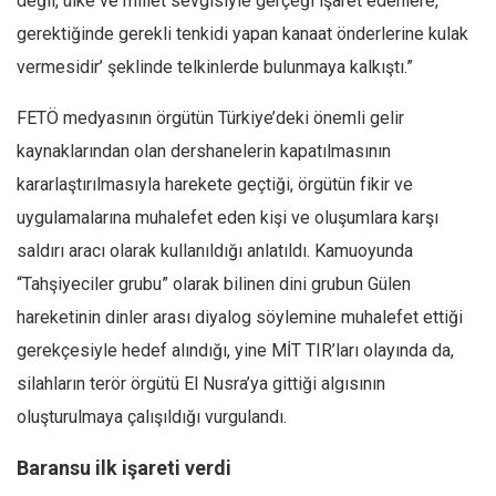
değil, ülke ve millet sevgisiyle gerçeği işaret edenlere,
gerektiğinde gerekli tenkidi yapan kanaat önderlerine kulak
vermesidir’ şeklinde telkinlerde bulunmaya kalkıştı.”
FETÖ medyasının örgütün Türkiye’deki önemli gelir
kaynaklarından olan dershanelerin kapatılmasının
kararlaştırılmasıyla harekete geçtiği, örgütün fikir ve
uygulamalarına muhalefet eden kişi ve oluşumlara karşı
saldırı aracı olarak kullanıldığı anlatıldı. Kamuoyunda
“Tahşiyeciler grubu” olarak bilinen dini grubun Gülen
hareketinin dinler arası diyalog söylemine muhalefet ettiği
gerekçesiyle hedef alındığı, yine MİT TIR’ları olayında da,
silahların terör örgütü El Nusra’ya gittiği algısının
oluşturulmaya çalışıldığı vurgulandı.
Baransu ilk işareti verdi