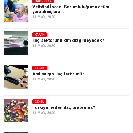
Amerika
RÖPORTAJ
Velhâsıl İnsan: Sorumluluğumuz tüm
yaratılmışlara…
Avustralya
11 MAY, 2020
Tarih
Düşünce
KAPAK
İlaç sektörünü kim dizginleyecek?
Dosyalar
11 MAY, 2020
KAPAK
Asıl salgın ilaç terörüdür
11 MAY, 2020
GENEL
Türkiye neden ilaç üretemez?
11 MAY, 2020