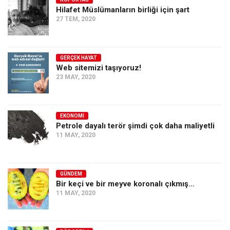
Hilafet Müslümanların birliği için şart
Ekonomi
27 TEM, 2020
Spor
Manzara
GERÇEK HAYAT
Sağlık
Web sitemizi taşıyoruz!
23 MAY, 2020
Gıda-Beslenme
Hayat
Türkiye
EKONOMI
Petrole dayalı terör şimdi çok daha maliyetli
Siyaset
11 MAY, 2020
Dünya
Avrupa
GÜNDEM
Asya
Bir keçi ve bir meyve koronalı çıkmış…
11 MAY, 2020
Afrika
İslam Dünyası