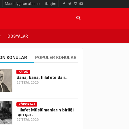
Mobil Uygulamalarımız
İletişim
DOSYALAR
ON KONULAR
POPÜLER KONULAR
KAPAK
Sana, bana, hilafete dair…
27 TEM, 2020
RÖPORTAJ
Hilafet Müslümanların birliği
için şart
27 TEM, 2020