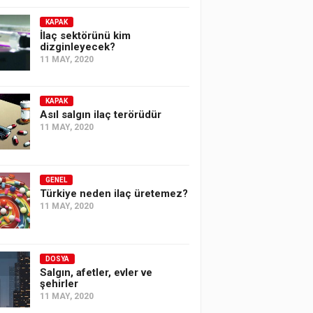
KAPAK
İlaç sektörünü kim
dizginleyecek?
11 MAY, 2020
KAPAK
Asıl salgın ilaç terörüdür
11 MAY, 2020
GENEL
Türkiye neden ilaç üretemez?
11 MAY, 2020
DOSYA
Salgın, afetler, evler ve
şehirler
11 MAY, 2020