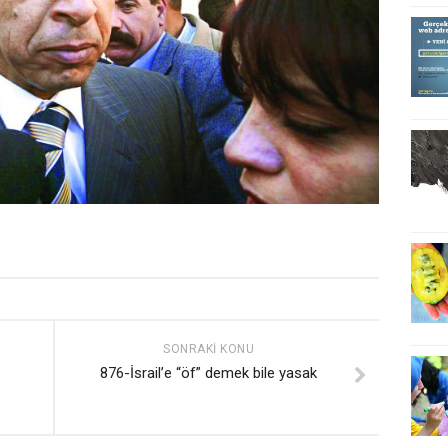
SONRAKI KONU
876-İsrail’e “öf” demek bile yasak