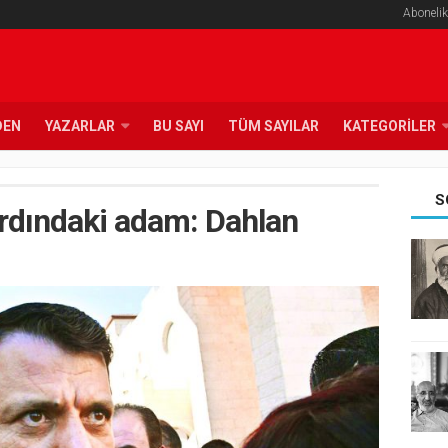
Abonelik
DEN
YAZARLAR
BU SAYI
TÜM SAYILAR
KATEGORILER
S
rdındaki adam: Dahlan