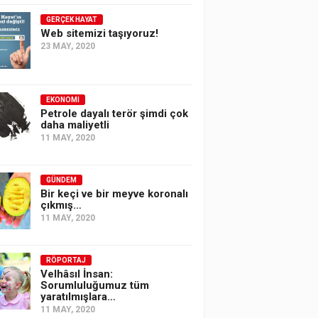
GERÇEK HAYAT
Web sitemizi taşıyoruz!
23 MAY, 2020
EKONOMI
Petrole dayalı terör şimdi çok
daha maliyetli
11 MAY, 2020
GÜNDEM
Bir keçi ve bir meyve koronalı
çıkmış…
11 MAY, 2020
RÖPORTAJ
Velhâsıl İnsan:
Sorumluluğumuz tüm
yaratılmışlara…
11 MAY, 2020