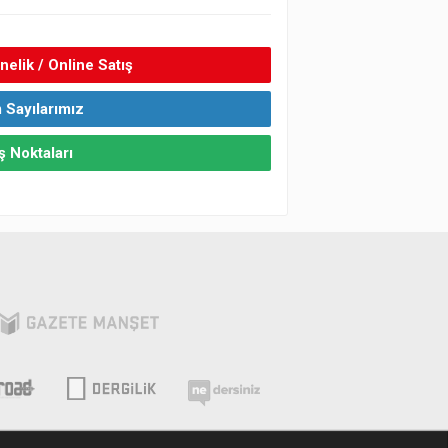
elik / Online Satış
 Sayılarımız
ş Noktaları