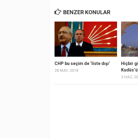
BENZER KONULAR
CHP bu seçim de ‘liste dışı’
Hiçbir 
Kudüs’ü
28 MAY, 2018
3 HAZ, 2