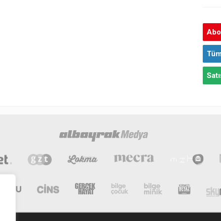
Abon
Tüm
Satı