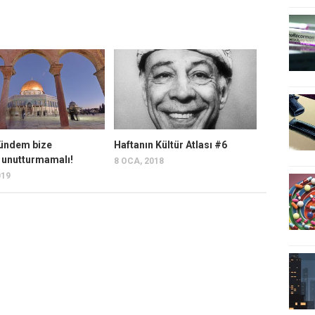
gündem bize
Haftanın Kültür Atlası #6
 unutturmamalı!
8 OCA, 2018
019