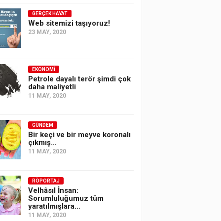
GERÇEK HAYAT
Web sitemizi taşıyoruz!
23 MAY, 2020
EKONOMI
Petrole dayalı terör şimdi çok
daha maliyetli
11 MAY, 2020
GÜNDEM
Bir keçi ve bir meyve koronalı
çıkmış…
11 MAY, 2020
RÖPORTAJ
Velhâsıl İnsan:
Sorumluluğumuz tüm
yaratılmışlara…
11 MAY, 2020