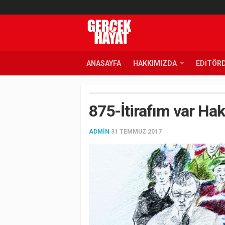
ANASAYFA
HAKKIMIZDA
EDITÖR
875-İtirafım var Ha
ADMIN
31 TEMMUZ 2017