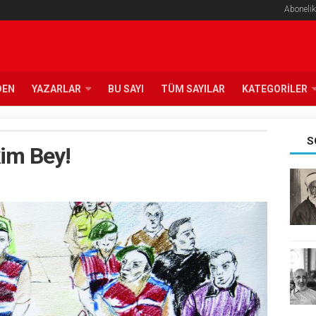
Abonelik
DEN
YAZARLAR
BU SAYI
TÜM SAYILAR
KATEGORILER
S
kim Bey!