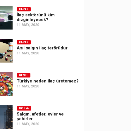
KAPAK
İlaç sektörünü kim
dizginleyecek?
11 MAY, 2020
KAPAK
Asıl salgın ilaç terörüdür
11 MAY, 2020
GENEL
Türkiye neden ilaç üretemez?
11 MAY, 2020
DOSYA
Salgın, afetler, evler ve
şehirler
11 MAY, 2020