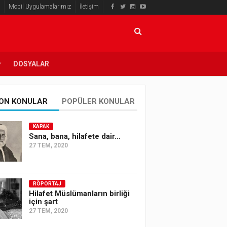
Mobil Uygulamalarımız
İletişim
DOSYALAR
ON KONULAR
POPÜLER KONULAR
KAPAK
Sana, bana, hilafete dair…
27 TEM, 2020
RÖPORTAJ
Hilafet Müslümanların birliği
için şart
27 TEM, 2020