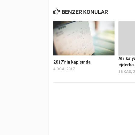
BENZER KONULAR
Afrika’y
2017’nin kapısında
ejderha 
4 OCA, 2017
18 KAS, 