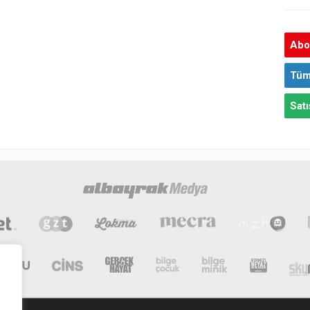
Abon
Tüm
Satı