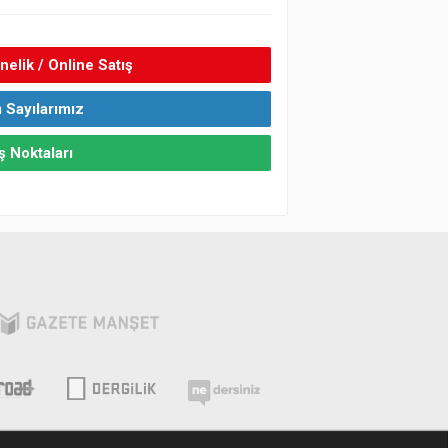
elik / Online Satış
 Sayılarımız
ş Noktaları