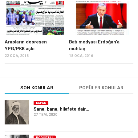
Mehmet Ali Tekin
Abir E. Nahas
Amina S. Jenenkovic
Bağdagül Öz
Arapların depreşen
Batı medyası Erdoğan’a
YPG/PKK aşkı
muhtaç
Esra Elönü
22 OCA, 2018
18 OCA, 2016
» Yazar arşivi
Bu Sayı
Tüm Sayılar
SON KONULAR
POPÜLER KONULAR
Kategoriler
KAPAK
Kültür Sanat
Sana, bana, hilafete dair…
27 TEM, 2020
Kitap
Karisi kitap sualleri
7 soruda bu hafta
RÖPORTAJ