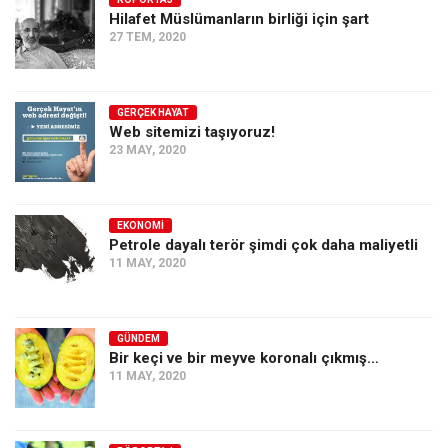
Hilafet Müslümanların birliği için şart
Ekonomi
27 TEM, 2020
Spor
Manzara
GERÇEK HAYAT
Sağlık
Web sitemizi taşıyoruz!
23 MAY, 2020
Gıda-Beslenme
Hayat
Türkiye
EKONOMI
Petrole dayalı terör şimdi çok daha maliyetli
Siyaset
11 MAY, 2020
Dünya
Avrupa
GÜNDEM
Asya
Bir keçi ve bir meyve koronalı çıkmış…
11 MAY, 2020
Afrika
İslam Dünyası