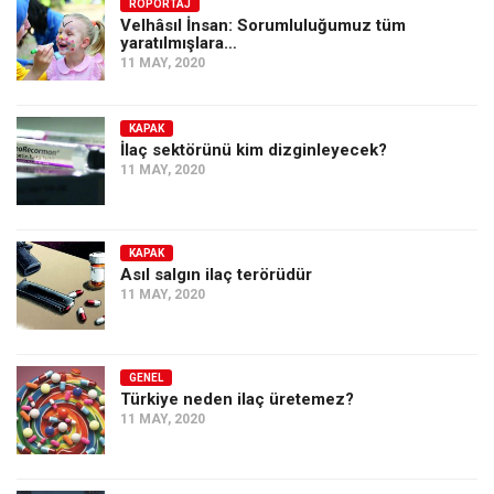
Amerika
RÖPORTAJ
Velhâsıl İnsan: Sorumluluğumuz tüm
yaratılmışlara…
Avustralya
11 MAY, 2020
Tarih
Düşünce
KAPAK
İlaç sektörünü kim dizginleyecek?
Dosyalar
11 MAY, 2020
KAPAK
Asıl salgın ilaç terörüdür
11 MAY, 2020
GENEL
Türkiye neden ilaç üretemez?
11 MAY, 2020