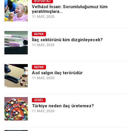
Amerika
RÖPORTAJ
Velhâsıl İnsan: Sorumluluğumuz tüm
yaratılmışlara…
Avustralya
11 MAY, 2020
Tarih
Düşünce
KAPAK
İlaç sektörünü kim dizginleyecek?
Dosyalar
11 MAY, 2020
KAPAK
Asıl salgın ilaç terörüdür
11 MAY, 2020
GENEL
Türkiye neden ilaç üretemez?
11 MAY, 2020