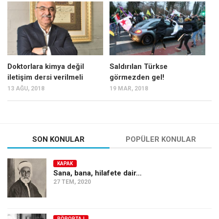
Mehmet Ali Tekin
Abir E. Nahas
Amina S. Jenenkovic
Bağdagül Öz
Doktorlara kimya değil
Saldırılan Türkse
iletişim dersi verilmeli
görmezden gel!
Esra Elönü
13 AĞU, 2018
19 MAR, 2018
» Yazar arşivi
Bu Sayı
Tüm Sayılar
SON KONULAR
POPÜLER KONULAR
Kategoriler
KAPAK
Kültür Sanat
Sana, bana, hilafete dair…
27 TEM, 2020
Kitap
Karisi kitap sualleri
7 soruda bu hafta
RÖPORTAJ