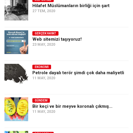
Hilafet Müslümanların birliği için şart
Ekonomi
27 TEM, 2020
Spor
Manzara
GERÇEK HAYAT
Sağlık
Web sitemizi taşıyoruz!
23 MAY, 2020
Gıda-Beslenme
Hayat
Türkiye
EKONOMI
Petrole dayalı terör şimdi çok daha maliyetli
Siyaset
11 MAY, 2020
Dünya
Avrupa
GÜNDEM
Asya
Bir keçi ve bir meyve koronalı çıkmış…
11 MAY, 2020
Afrika
İslam Dünyası