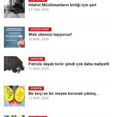
Hilafet Müslümanların birliği için şart
Ekonomi
27 TEM, 2020
Spor
Manzara
GERÇEK HAYAT
Sağlık
Web sitemizi taşıyoruz!
23 MAY, 2020
Gıda-Beslenme
Hayat
Türkiye
EKONOMI
Petrole dayalı terör şimdi çok daha maliyetli
Siyaset
11 MAY, 2020
Dünya
Avrupa
GÜNDEM
Asya
Bir keçi ve bir meyve koronalı çıkmış…
11 MAY, 2020
Afrika
İslam Dünyası