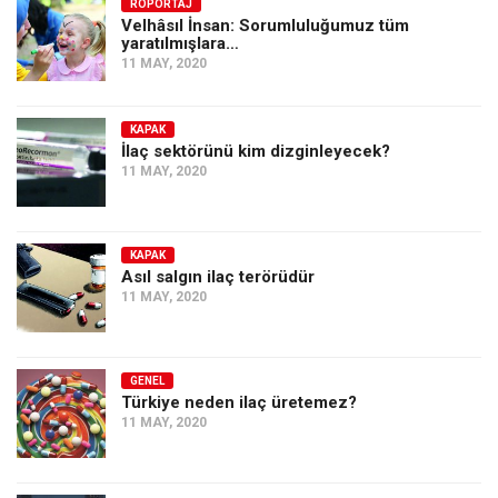
Amerika
RÖPORTAJ
Velhâsıl İnsan: Sorumluluğumuz tüm
yaratılmışlara…
Avustralya
11 MAY, 2020
Tarih
Düşünce
KAPAK
İlaç sektörünü kim dizginleyecek?
Dosyalar
11 MAY, 2020
KAPAK
Asıl salgın ilaç terörüdür
11 MAY, 2020
GENEL
Türkiye neden ilaç üretemez?
11 MAY, 2020