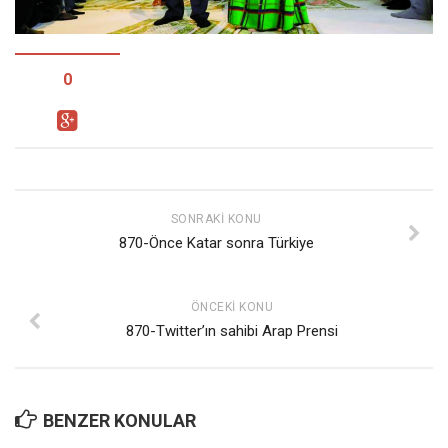
Facebook
Instagram
YouTube
0
Editörden
Yazarlar
Kemal Özer
Mahmut Toptaş
SONRAKI KONU
870-Önce Katar sonra Türkiye
Yvonne Ridley
Barış Tarımcıoğlu
ÖNCEKI KONU
Ömer Kayani
870-Twitter’ın sahibi Arap Prensi
Yusuf Armağan
Hasanali Yıldırım
Leyla Şerif Emin
BENZER KONULAR
Selçuk Türkyılmaz