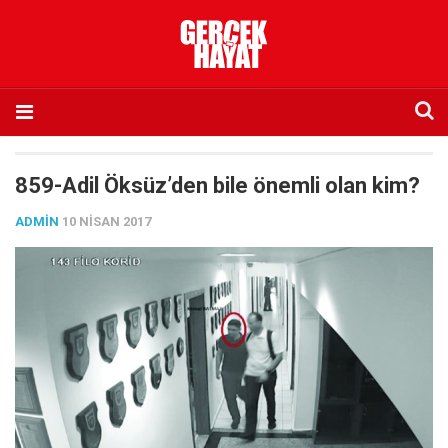
Anasayfa
859-Adil Öksüz’den bile önemli olan kim?
Hakkımızda
ADMIN
10 NISAN 2017
Künye
İletişim
Abone olmak istiyorum
Satış noktası listesi
Eksik sayıların temini
Sosyal Medya
Twitter