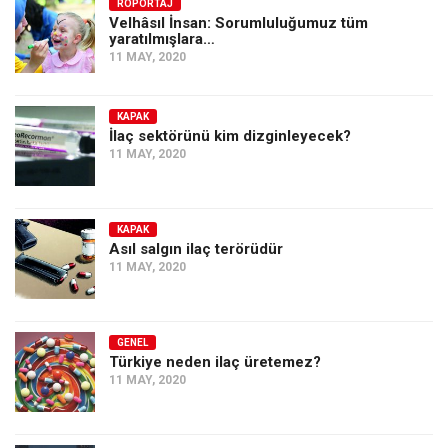
Amerika
RÖPORTAJ
Velhâsıl İnsan: Sorumluluğumuz tüm
yaratılmışlara…
Avustralya
11 MAY, 2020
Tarih
Düşünce
KAPAK
İlaç sektörünü kim dizginleyecek?
Dosyalar
11 MAY, 2020
KAPAK
Asıl salgın ilaç terörüdür
11 MAY, 2020
GENEL
Türkiye neden ilaç üretemez?
11 MAY, 2020