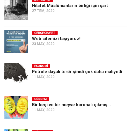
Hilafet Müslümanların birliği için şart
Ekonomi
27 TEM, 2020
Spor
Manzara
GERÇEK HAYAT
Sağlık
Web sitemizi taşıyoruz!
23 MAY, 2020
Gıda-Beslenme
Hayat
Türkiye
EKONOMI
Petrole dayalı terör şimdi çok daha maliyetli
Siyaset
11 MAY, 2020
Dünya
Avrupa
GÜNDEM
Asya
Bir keçi ve bir meyve koronalı çıkmış…
11 MAY, 2020
Afrika
İslam Dünyası