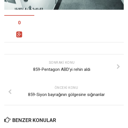
Facebook
Instagram
YouTube
0
Editörden
Yazarlar
Kemal Özer
Mahmut Toptaş
SONRAKI KONU
859-Pentagon ABD’yi rehin aldı
Yvonne Ridley
Barış Tarımcıoğlu
ÖNCEKI KONU
Ömer Kayani
859-Siyon bayrağının gölgesine sığınanlar
Yusuf Armağan
Hasanali Yıldırım
Leyla Şerif Emin
BENZER KONULAR
Selçuk Türkyılmaz