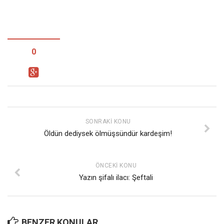
0
SONRAKI KONU
Öldün dediysek ölmüşsündür kardeşim!
ÖNCEKI KONU
Yazın şifalı ilacı: Şeftali
BENZER KONULAR