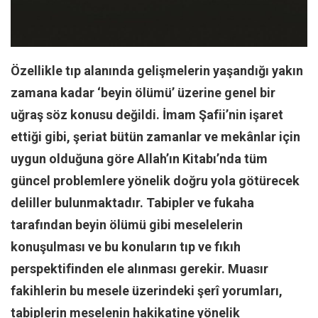
Facebook
Instagram
YouTube
Özellikle tıp alanında gelişmelerin yaşandığı yakın
Editörden
zamana kadar ‘beyin ölümü’ üzerine genel bir
Yazarlar
uğraş söz konusu değildi. İmam Şafii’nin işaret
Kemal Özer
ettiği gibi, şeriat bütün zamanlar ve mekânlar için
Mahmut Toptaş
uygun olduğuna göre Allah’ın Kitabı’nda tüm
Yvonne Ridley
güncel problemlere yönelik doğru yola götürecek
Barış Tarımcıoğlu
deliller bulunmaktadır. Tabipler ve fukaha
Ömer Kayani
tarafından beyin ölümü gibi meselelerin
konuşulması ve bu konuların tıp ve fıkıh
Yusuf Armağan
perspektifinden ele alınması gerekir. Muasır
Hasanali Yıldırım
fakihlerin bu mesele üzerindeki şerî yorumları,
Leyla Şerif Emin
tabiplerin meselenin hakikatine yönelik
Selçuk Türkyılmaz