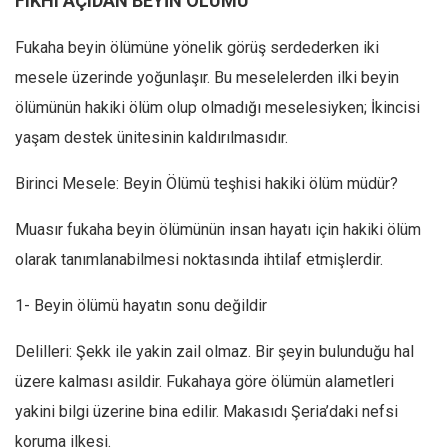
FIKHÎ AÇIDAN BEYİN ÖLÜMÜ
Ekonomi
Fukaha beyin ölümüne yönelik görüş serdederken iki
Spor
mesele üzerinde yoğunlaşır. Bu meselelerden ilki beyin
Manzara
ölümünün hakiki ölüm olup olmadığı meselesiyken; İkincisi
Sağlık
yaşam destek ünitesinin kaldırılmasıdır.
Gıda-Beslenme
Birinci Mesele: Beyin Ölümü teşhisi hakiki ölüm müdür?
Hayat
Türkiye
Muasır fukaha beyin ölümünün insan hayatı için hakiki ölüm
Siyaset
olarak tanımlanabilmesi noktasında ihtilaf etmişlerdir.
Dünya
1- Beyin ölümü hayatın sonu değildir
Avrupa
Delilleri: Şekk ile yakin zail olmaz. Bir şeyin bulunduğu hal
Asya
üzere kalması asildir. Fukahaya göre ölümün alametleri
Afrika
yakini bilgi üzerine bina edilir. Makasıdı Şeria’daki nefsi
İslam Dünyası
koruma ilkesi.