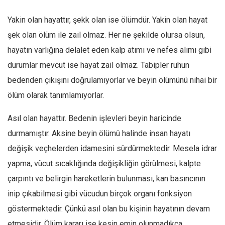
Amerika
Avustralya
Yakin olan hayattır, şekk olan ise ölümdür. Yakin olan hayat
şek olan ölüm ile zail olmaz. Her ne şekilde olursa olsun,
Tarih
hayatın varlığına delalet eden kalp atımı ve nefes alımı gibi
Düşünce
durumlar mevcut ise hayat zail olmaz. Tabipler ruhun
Dosyalar
bedenden çıkışını doğrulamıyorlar ve beyin ölümünü nihai bir
ölüm olarak tanımlamıyorlar.
Asıl olan hayattır. Bedenin işlevleri beyin haricinde
durmamıştır. Aksine beyin ölümü halinde insan hayatı
değişik veçhelerden idamesini sürdürmektedir. Mesela idrar
yapma, vücut sıcaklığında değişikliğin görülmesi, kalpte
çarpıntı ve belirgin hareketlerin bulunması, kan basıncının
inip çıkabilmesi gibi vücudun birçok organı fonksiyon
göstermektedir. Çünkü asıl olan bu kişinin hayatının devam
etmesidir. Ölüm kararı ise kesin emin olunmadıkça