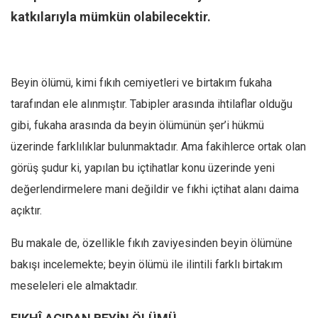
katkılarıyla mümkün olabilecektir.
Mehmet Ali Tekin
Abir E. Nahas
Amina S. Jenenkovic
Beyin ölümü, kimi fıkıh cemiyetleri ve birtakım fukaha
Bağdagül Öz
tarafından ele alınmıştır. Tabipler arasında ihtilaflar olduğu
Esra Elönü
gibi, fukaha arasında da beyin ölümünün şer’i hükmü
» Yazar arşivi
üzerinde farklılıklar bulunmaktadır. Ama fakihlerce ortak olan
Bu Sayı
görüş şudur ki, yapılan bu içtihatlar konu üzerinde yeni
değerlendirmelere mani değildir ve fıkhi içtihat alanı daima
Tüm Sayılar
açıktır.
Kategoriler
Kültür Sanat
Bu makale de, özellikle fıkıh zaviyesinden beyin ölümüne
bakışı incelemekte; beyin ölümü ile ilintili farklı birtakım
Kitap
meseleleri ele almaktadır.
Karisi kitap sualleri
7 soruda bu hafta