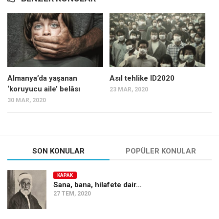
Almanya’da yaşanan
Asıl tehlike ID2020
‘koruyucu aile’ belâsı
23 MAR, 2020
30 MAR, 2020
SON KONULAR
POPÜLER KONULAR
KAPAK
Sana, bana, hilafete dair…
27 TEM, 2020