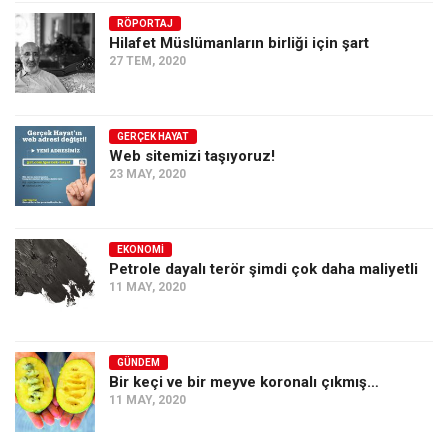
RÖPORTAJ
Hilafet Müslümanların birliği için şart
27 TEM, 2020
GERÇEK HAYAT
Web sitemizi taşıyoruz!
23 MAY, 2020
EKONOMI
Petrole dayalı terör şimdi çok daha maliyetli
11 MAY, 2020
GÜNDEM
Bir keçi ve bir meyve koronalı çıkmış…
11 MAY, 2020