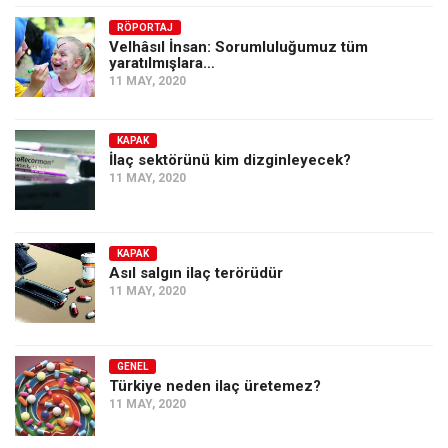
RÖPORTAJ
Velhâsıl İnsan: Sorumluluğumuz tüm
yaratılmışlara…
11 MAY, 2020
KAPAK
İlaç sektörünü kim dizginleyecek?
11 MAY, 2020
KAPAK
Asıl salgın ilaç terörüdür
11 MAY, 2020
GENEL
Türkiye neden ilaç üretemez?
11 MAY, 2020