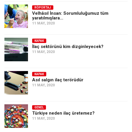
Amerika
RÖPORTAJ
Avustralya
Velhâsıl İnsan: Sorumluluğumuz tüm
yaratılmışlara…
Tarih
11 MAY, 2020
Düşünce
Dosyalar
KAPAK
İlaç sektörünü kim dizginleyecek?
11 MAY, 2020
KAPAK
Asıl salgın ilaç terörüdür
11 MAY, 2020
GENEL
Türkiye neden ilaç üretemez?
11 MAY, 2020