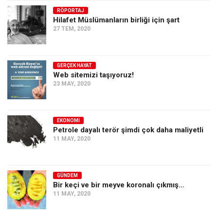
RÖPORTAJ
Ekonomi
Hilafet Müslümanların birliği için şart
Spor
27 TEM, 2020
Manzara
Sağlık
GERÇEK HAYAT
Web sitemizi taşıyoruz!
Gıda-Beslenme
23 MAY, 2020
Hayat
Türkiye
EKONOMI
Siyaset
Petrole dayalı terör şimdi çok daha maliyetli
11 MAY, 2020
Dünya
Avrupa
Asya
GÜNDEM
Bir keçi ve bir meyve koronalı çıkmış…
Afrika
11 MAY, 2020
İslam Dünyası