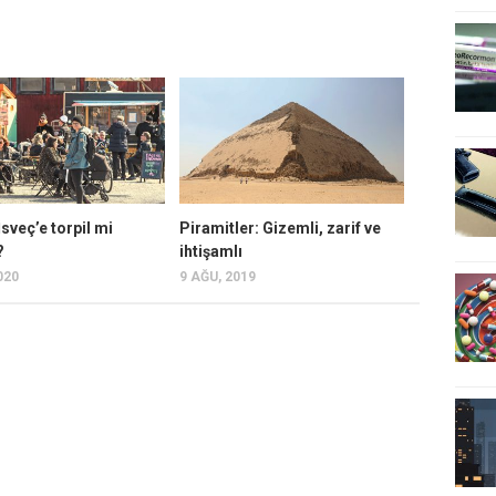
sveç’e torpil mi
Piramitler: Gizemli, zarif ve
?
ihtişamlı
020
9 AĞU, 2019