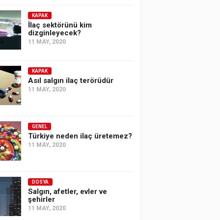
KAPAK
İlaç sektörünü kim
dizginleyecek?
11 MAY, 2020
KAPAK
Asıl salgın ilaç terörüdür
11 MAY, 2020
GENEL
Türkiye neden ilaç üretemez?
11 MAY, 2020
DOSYA
Salgın, afetler, evler ve
şehirler
11 MAY, 2020