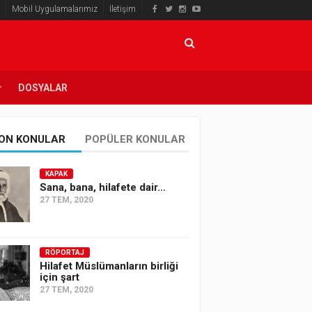
Mobil Uygulamalarımız
İletişim
DOSYALAR
ON KONULAR
POPÜLER KONULAR
KAPAK
Sana, bana, hilafete dair…
27 TEM, 2020
RÖPORTAJ
Hilafet Müslümanların birliği
için şart
27 TEM, 2020