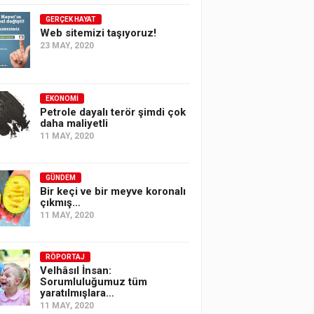
GERÇEK HAYAT
Web sitemizi taşıyoruz!
23 MAY, 2020
EKONOMI
Petrole dayalı terör şimdi çok
daha maliyetli
11 MAY, 2020
GÜNDEM
Bir keçi ve bir meyve koronalı
çıkmış…
11 MAY, 2020
RÖPORTAJ
Velhâsıl İnsan:
Sorumluluğumuz tüm
yaratılmışlara…
11 MAY, 2020