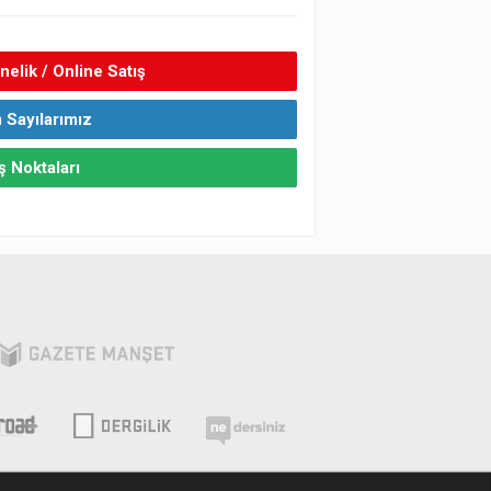
elik / Online Satış
 Sayılarımız
ş Noktaları