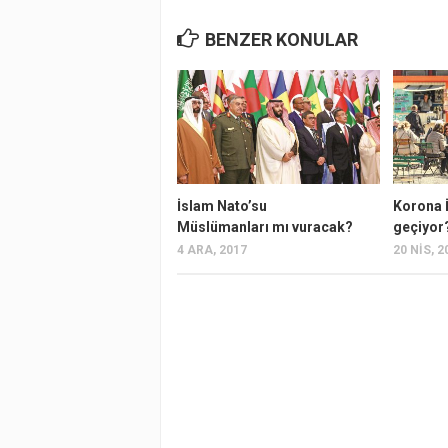
BENZER KONULAR
İslam Nato’su
Korona İ
Müslümanları mı vuracak?
geçiyor
4 ARA, 2017
20 NIS, 2