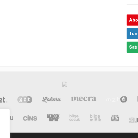
Abon
Tüm
Satı