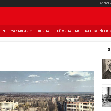
Abonelik
DEN
YAZARLAR
BU SAYI
TÜM SAYILAR
KATEGORILER
S