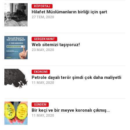
RÖPORTAJ
Ekonomi
Hilafet Müslümanların birliği için şart
Spor
27 TEM, 2020
Manzara
Sağlık
GERÇEK HAYAT
Web sitemizi taşıyoruz!
Gıda-Beslenme
23 MAY, 2020
Hayat
Türkiye
EKONOMI
Siyaset
Petrole dayalı terör şimdi çok daha maliyetli
11 MAY, 2020
Dünya
Avrupa
Asya
GÜNDEM
Bir keçi ve bir meyve koronalı çıkmış…
Afrika
11 MAY, 2020
İslam Dünyası