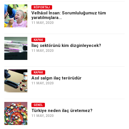
Amerika
RÖPORTAJ
Avustralya
Velhâsıl İnsan: Sorumluluğumuz tüm
yaratılmışlara…
Tarih
11 MAY, 2020
Düşünce
Dosyalar
KAPAK
İlaç sektörünü kim dizginleyecek?
11 MAY, 2020
KAPAK
Asıl salgın ilaç terörüdür
11 MAY, 2020
GENEL
Türkiye neden ilaç üretemez?
11 MAY, 2020