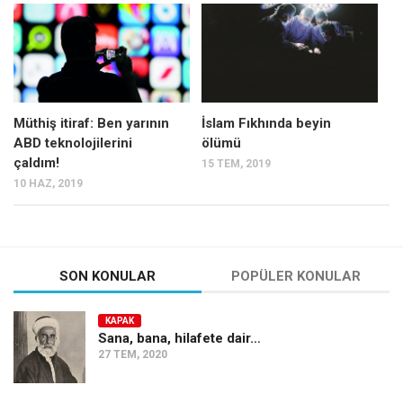
Mehmet Ali Tekin
Abir E. Nahas
Amina S. Jenenkovic
Bağdagül Öz
Müthiş itiraf: Ben yarının
İslam Fıkhında beyin
ABD teknolojilerini
ölümü
Esra Elönü
çaldım!
15 TEM, 2019
» Yazar arşivi
10 HAZ, 2019
Bu Sayı
Tüm Sayılar
Kategoriler
SON KONULAR
POPÜLER KONULAR
Kültür Sanat
KAPAK
Kitap
Sana, bana, hilafete dair…
27 TEM, 2020
Karisi kitap sualleri
7 soruda bu hafta