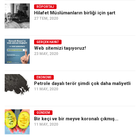
Ekonomi
RÖPORTAJ
Hilafet Müslümanların birliği için şart
Spor
27 TEM, 2020
Manzara
Sağlık
GERÇEK HAYAT
Web sitemizi taşıyoruz!
Gıda-Beslenme
23 MAY, 2020
Hayat
Türkiye
EKONOMI
Siyaset
Petrole dayalı terör şimdi çok daha maliyetli
11 MAY, 2020
Dünya
Avrupa
Asya
GÜNDEM
Bir keçi ve bir meyve koronalı çıkmış…
Afrika
11 MAY, 2020
İslam Dünyası