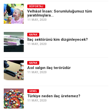
Amerika
RÖPORTAJ
Avustralya
Velhâsıl İnsan: Sorumluluğumuz tüm
yaratılmışlara…
Tarih
11 MAY, 2020
Düşünce
Dosyalar
KAPAK
İlaç sektörünü kim dizginleyecek?
11 MAY, 2020
KAPAK
Asıl salgın ilaç terörüdür
11 MAY, 2020
GENEL
Türkiye neden ilaç üretemez?
11 MAY, 2020