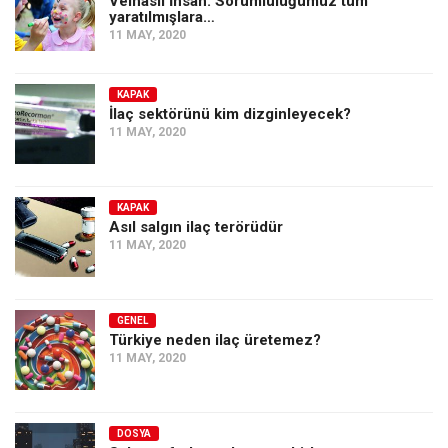
Velhâsıl İnsan: Sorumluluğumuz tüm
Amerika
yaratılmışlara…
11 MAY, 2020
Avustralya
Tarih
KAPAK
Düşünce
İlaç sektörünü kim dizginleyecek?
11 MAY, 2020
Dosyalar
KAPAK
Asıl salgın ilaç terörüdür
11 MAY, 2020
GENEL
Türkiye neden ilaç üretemez?
11 MAY, 2020
DOSYA