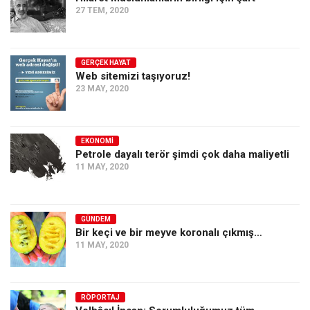
27 TEM, 2020
Ekonomi
Spor
Manzara
GERÇEK HAYAT
Web sitemizi taşıyoruz!
Sağlık
23 MAY, 2020
Gıda-Beslenme
Hayat
EKONOMI
Petrole dayalı terör şimdi çok daha maliyetli
Türkiye
11 MAY, 2020
Siyaset
Dünya
GÜNDEM
Avrupa
Bir keçi ve bir meyve koronalı çıkmış…
Asya
11 MAY, 2020
Afrika
İslam Dünyası
RÖPORTAJ