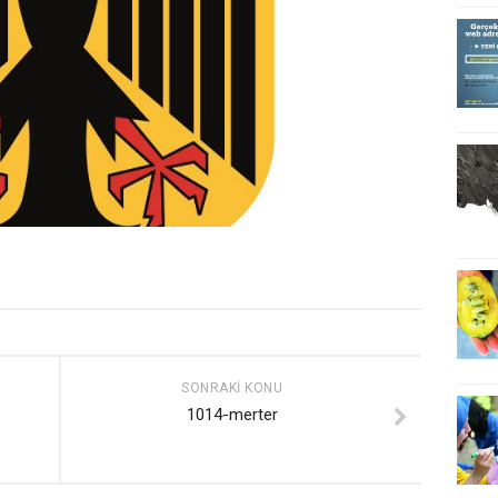
SONRAKI KONU
1014-merter