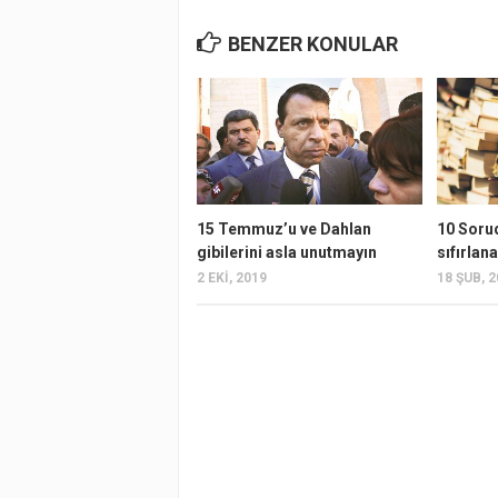
BENZER KONULAR
15 Temmuz’u ve Dahlan
10 Soru
gibilerini asla unutmayın
sıfırlan
2 EKI, 2019
18 ŞUB, 