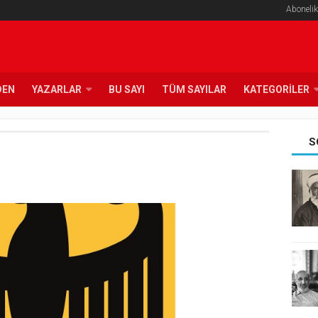
Abonelik
DEN
YAZARLAR
BU SAYI
TÜM SAYILAR
KATEGORILER
S