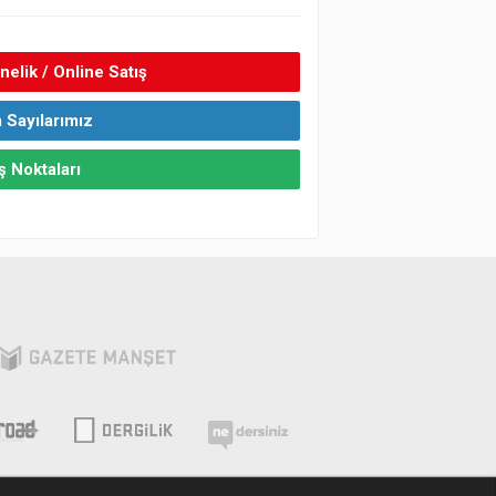
elik / Online Satış
 Sayılarımız
ş Noktaları