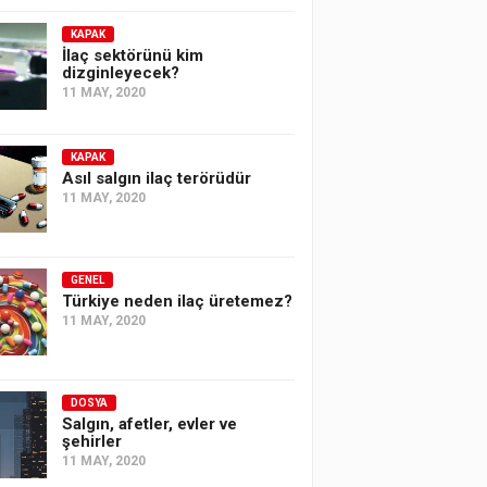
KAPAK
İlaç sektörünü kim
dizginleyecek?
11 MAY, 2020
KAPAK
Asıl salgın ilaç terörüdür
11 MAY, 2020
GENEL
Türkiye neden ilaç üretemez?
11 MAY, 2020
DOSYA
Salgın, afetler, evler ve
şehirler
11 MAY, 2020