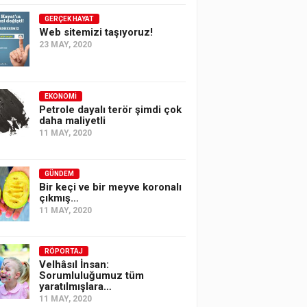
GERÇEK HAYAT
Web sitemizi taşıyoruz!
23 MAY, 2020
EKONOMI
Petrole dayalı terör şimdi çok
daha maliyetli
11 MAY, 2020
GÜNDEM
Bir keçi ve bir meyve koronalı
çıkmış…
11 MAY, 2020
RÖPORTAJ
Velhâsıl İnsan:
Sorumluluğumuz tüm
yaratılmışlara…
11 MAY, 2020