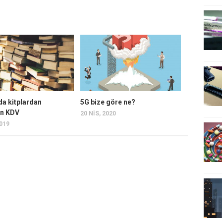
da kitplardan
5G bize göre ne?
an KDV
20 NIS, 2020
2019