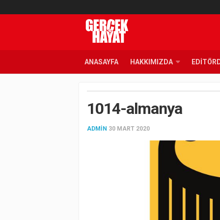
ANASAYFA
HAKKIMIZDA
EDITÖR
1014-almanya
ADMIN
30 MART 2020