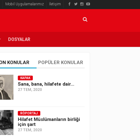
Mobil Uygulamalarımız
İletişim
DOSYALAR
ON KONULAR
POPÜLER KONULAR
KAPAK
Sana, bana, hilafete dair…
27 TEM, 2020
RÖPORTAJ
Hilafet Müslümanların birliği
için şart
27 TEM, 2020