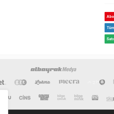
Abon
Tüm
Satı