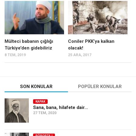
Mehmet Ali Tekin
Abir E. Nahas
Amina S. Jenenkovic
Bağdagül Öz
Mülteci babanın çığlığı
Coniler PKK’ya kalkan
Türkiye’den gidebiliriz
olacak!
Esra Elönü
8 TEM, 2019
25 ARA, 2017
» Yazar arşivi
Bu Sayı
Tüm Sayılar
SON KONULAR
POPÜLER KONULAR
Kategoriler
KAPAK
Kültür Sanat
Sana, bana, hilafete dair…
27 TEM, 2020
Kitap
Karisi kitap sualleri
7 soruda bu hafta
RÖPORTAJ