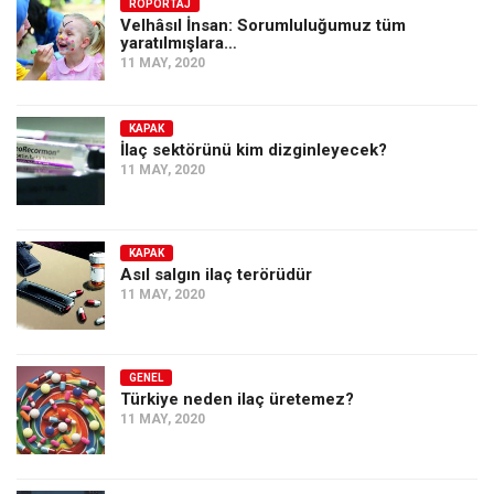
Amerika
RÖPORTAJ
Velhâsıl İnsan: Sorumluluğumuz tüm
yaratılmışlara…
Avustralya
11 MAY, 2020
Tarih
Düşünce
KAPAK
İlaç sektörünü kim dizginleyecek?
Dosyalar
11 MAY, 2020
KAPAK
Asıl salgın ilaç terörüdür
11 MAY, 2020
GENEL
Türkiye neden ilaç üretemez?
11 MAY, 2020