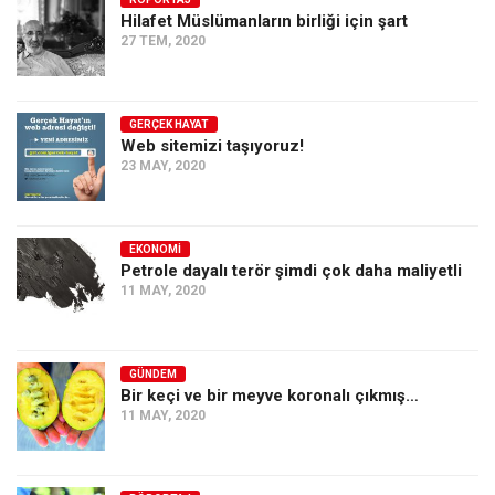
Hilafet Müslümanların birliği için şart
Ekonomi
27 TEM, 2020
Spor
Manzara
GERÇEK HAYAT
Sağlık
Web sitemizi taşıyoruz!
23 MAY, 2020
Gıda-Beslenme
Hayat
Türkiye
EKONOMI
Petrole dayalı terör şimdi çok daha maliyetli
Siyaset
11 MAY, 2020
Dünya
Avrupa
GÜNDEM
Asya
Bir keçi ve bir meyve koronalı çıkmış…
11 MAY, 2020
Afrika
İslam Dünyası