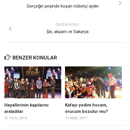
Gerçeğin peşinde koşan nöbetçi aydın
ÖNCEKI KONU
Şiir, akşam ve Sakarya
BENZER KONULAR
Hayallerinin kapılarını
Kafayı yedim hocam,
araladılar
orucum bozulur mu?
21 OCA, 2019
31 MAY, 2017