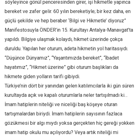
söyleyince gönül penceresinden girer, işi hikmetle yapınca
Mehmet Ali Tekin
bereket ve zafer gelir. 60 yılın bereketiyle; bir kez daha, en
Abir E. Nahas
güçlü şekilde ve hep beraber ‘Bilgi ve Hikmetle’ diyoruz”
Manifestosuyla ÖNDER’in 15. Kurultayı Antalya-Manavgat’ta
Amina S. Jenenkovic
yapıldı. Bilgiye ulaşmak kolaydı, hikmet üzerinde çokça
Bağdagül Öz
duruldu. Yapılan her oturum, adeta hikmetin yol haritasıydı.
Esra Elönü
“Düşünce Dünyamız”, “Yaşantımızda bereket”, “İbadet
» Yazar arşivi
hayatımız”, “Hikmet üzerine” gibi oturum başlıkları da
Bu Sayı
hikmete giden yolların tarifi gibiydi.
Tüm Sayılar
Türkiye’nin dört bir yanından gelen katılımcılarla iki gün süren
Kategoriler
kurultayda açık ve kapalı oturumlarla neler tartışılmadı ki…
İmam hatiplerin niteliği ve niceliği baş köşeye oturan
Kültür Sanat
tartışmalardan biriydi. İmam hatiplerin sayısının fazlaca
Kitap
gözükmesi bir algı mıydı yoksa gerçekten hiç gereği yokken
Karisi kitap sualleri
imam hatip okulu mu açılıyordu? Veya artık niteliği mi
7 soruda bu hafta