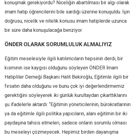
konuşmak gerekiyordu? Niceliğin abartılması bir algı olarak
Ekonomi
imam hatip öğrencilerini bile sardığı üzerine konuşuldu. İşin
Spor
doğrusu, nicelik ve nitelik konusu imam hatiplerde uzunca
Manzara
bir süre daha konuşulacağa benziyor.
Sağlık
ÖNDER OLARAK SORUMLULUK ALMALIYIZ
Gıda-Beslenme
Hayat
Eğitim meselesiyle ilgili katılımcıların hepsinin derdi, bir
kısmının ise kaygısı olduğunu söyleyen ÖNDER İmam
Türkiye
Hatipliler Derneği Başkanı Halit Bekiroğlu, Eğitimle ilgili bir
Siyaset
fırsatın daha olduğunu ve bunu çok iyi değerlendirmemiz
Dünya
gerektiğini söyleyerek iki günlük kurultaydan çıkarttıklarını
Avrupa
şu ifadelerle aktardı: “Eğitimin yöneticilerinin, bürokratlarının
Asya
ya da eğitimle ilgili politika yapıcıların, alanı eğitimin bir iki
Afrika
paydaşına tahsis etmeleri, sadece onların sorumlu olması
İslam Dünyası
bu meseleyi çözmeyecek. Hepimiz birden dayanışma