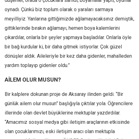
düşenler, orada o çocuklara sarıldı, boyamalar yaptı, oyunlar
oynadı. Çünkü biz toplum olarak o yaraları sarmaya
meyilliyiz. Yanlarına gittiğimizde ağlamayacaksınız demiştik,
gittiklerinde bırakın ağlamayı, hemen boya kalemlerini
çıkardılar, onlarla bir şeyler yapmaya başladılar. Onlarla öyle
bir bağ kurdular ki, bir daha gitmek istiyorlar. Çok güzel
dönüşler aldık. Aileleriyle bir kez daha gidenler, mahalleden
yardım toplayıp gidenler oldu.”
AİLEM OLUR MUSUN?
Bir kalplere dokunan proje de Aksaray ilinden geldi. “Bir
günlük ailem olur musun” başlığıyla çıktılar yola. Öğrencilere
illerinde olan devlet büyüklerine mektuplar yazdırdılar.
“Amacımız sosyal medya gibi iletişim araçlarının etkisinde
olan çocuklarımızı, eski iletişim aracı olan mektupla