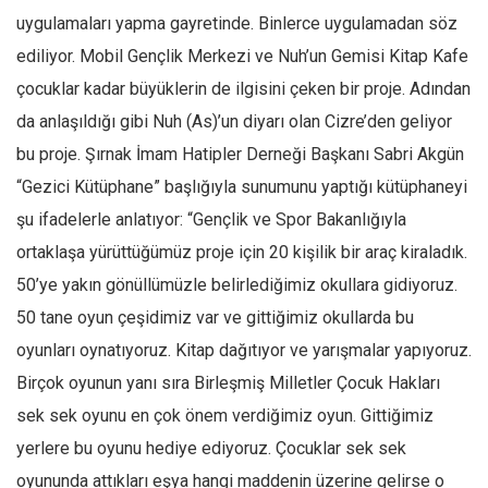
uygulamaları yapma gayretinde. Binlerce uygulamadan söz
ediliyor. Mobil Gençlik Merkezi ve Nuh’un Gemisi Kitap Kafe
çocuklar kadar büyüklerin de ilgisini çeken bir proje. Adından
da anlaşıldığı gibi Nuh (As)’un diyarı olan Cizre’den geliyor
bu proje. Şırnak İmam Hatipler Derneği Başkanı Sabri Akgün
“Gezici Kütüphane” başlığıyla sunumunu yaptığı kütüphaneyi
şu ifadelerle anlatıyor: “Gençlik ve Spor Bakanlığıyla
ortaklaşa yürüttüğümüz proje için 20 kişilik bir araç kiraladık.
50’ye yakın gönüllümüzle belirlediğimiz okullara gidiyoruz.
50 tane oyun çeşidimiz var ve gittiğimiz okullarda bu
oyunları oynatıyoruz. Kitap dağıtıyor ve yarışmalar yapıyoruz.
Birçok oyunun yanı sıra Birleşmiş Milletler Çocuk Hakları
sek sek oyunu en çok önem verdiğimiz oyun. Gittiğimiz
yerlere bu oyunu hediye ediyoruz. Çocuklar sek sek
oyununda attıkları eşya hangi maddenin üzerine gelirse o