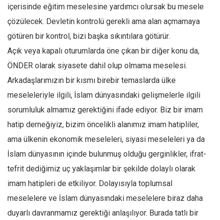
Amerika
içerisinde eğitim meselesine yardımcı olursak bu mesele
Avustralya
çözülecek. Devletin kontrolü gerekli ama alan açmamaya
Tarih
götüren bir kontrol, bizi başka sıkıntılara götürür.
Açık veya kapalı oturumlarda öne çıkan bir diğer konu da,
Düşünce
ÖNDER olarak siyasete dahil olup olmama meselesi.
Dosyalar
Arkadaşlarımızın bir kısmı birebir temaslarda ülke
meseleleriyle ilgili, İslam dünyasındaki gelişmelerle ilgili
sorumluluk almamız gerektiğini ifade ediyor. Biz bir imam
hatip derneğiyiz, bizim öncelikli alanımız imam hatipliler,
ama ülkenin ekonomik meseleleri, siyasi meseleleri ya da
İslam dünyasının içinde bulunmuş olduğu gerginlikler, ifrat-
tefrit dediğimiz uç yaklaşımlar bir şekilde dolaylı olarak
imam hatipleri de etkiliyor. Dolayısıyla toplumsal
meselelere ve İslam dünyasındaki meselelere biraz daha
duyarlı davranmamız gerektiği anlaşılıyor. Burada tatlı bir