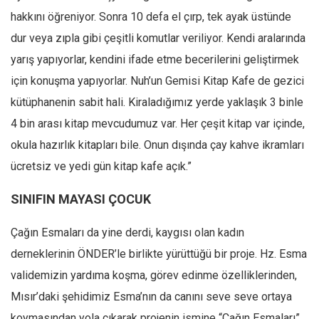
hakkını öğreniyor. Sonra 10 defa el çırp, tek ayak üstünde
dur veya zıpla gibi çeşitli komutlar veriliyor. Kendi aralarında
yarış yapıyorlar, kendini ifade etme becerilerini geliştirmek
için konuşma yapıyorlar. Nuh’un Gemisi Kitap Kafe de gezici
kütüphanenin sabit hali. Kiraladığımız yerde yaklaşık 3 binle
4 bin arası kitap mevcudumuz var. Her çeşit kitap var içinde,
okula hazırlık kitapları bile. Onun dışında çay kahve ikramları
ücretsiz ve yedi gün kitap kafe açık.”
SINIFIN MAYASI ÇOCUK
Çağın Esmaları da yine derdi, kaygısı olan kadın
derneklerinin ÖNDER’le birlikte yürüttüğü bir proje. Hz. Esma
validemizin yardıma koşma, görev edinme özelliklerinden,
Mısır’daki şehidimiz Esma’nın da canını seve seve ortaya
koymasından yola çıkarak projenin ismine “Çağın Esmaları”