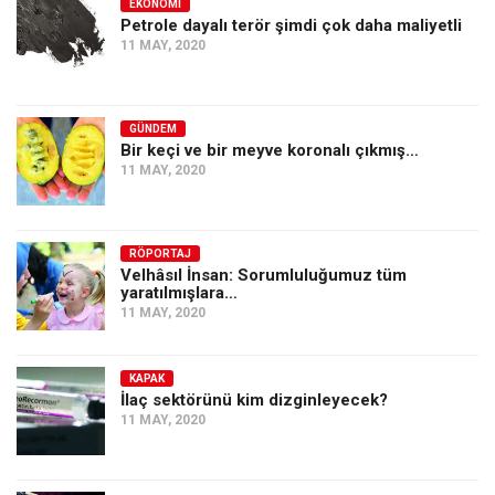
EKONOMI
Petrole dayalı terör şimdi çok daha maliyetli
11 MAY, 2020
GÜNDEM
Bir keçi ve bir meyve koronalı çıkmış…
11 MAY, 2020
RÖPORTAJ
Velhâsıl İnsan: Sorumluluğumuz tüm
yaratılmışlara…
11 MAY, 2020
KAPAK
İlaç sektörünü kim dizginleyecek?
11 MAY, 2020