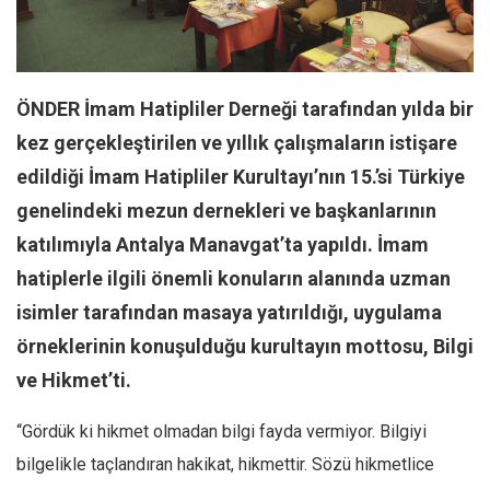
Facebook
Instagram
YouTube
ÖNDER İmam Hatipliler Derneği tarafından yılda bir
Editörden
kez gerçekleştirilen ve yıllık çalışmaların istişare
Yazarlar
edildiği İmam Hatipliler Kurultayı’nın 15.’si Türkiye
Kemal Özer
genelindeki mezun dernekleri ve başkanlarının
Mahmut Toptaş
katılımıyla Antalya Manavgat’ta yapıldı. İmam
Yvonne Ridley
hatiplerle ilgili önemli konuların alanında uzman
Barış Tarımcıoğlu
isimler tarafından masaya yatırıldığı, uygulama
Ömer Kayani
örneklerinin konuşulduğu kurultayın mottosu, Bilgi
ve Hikmet’ti.
Yusuf Armağan
Hasanali Yıldırım
“Gördük ki hikmet olmadan bilgi fayda vermiyor. Bilgiyi
Leyla Şerif Emin
bilgelikle taçlandıran hakikat, hikmettir. Sözü hikmetlice
Selçuk Türkyılmaz