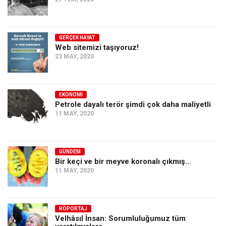
GERÇEK HAYAT
Web sitemizi taşıyoruz!
23 MAY, 2020
EKONOMI
Petrole dayalı terör şimdi çok daha maliyetli
11 MAY, 2020
GÜNDEM
Bir keçi ve bir meyve koronalı çıkmış…
11 MAY, 2020
RÖPORTAJ
Velhâsıl İnsan: Sorumluluğumuz tüm