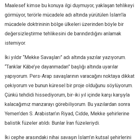
Amerika
Maalesef kimse bu konuya ilgi duymuyor, yaklaşan tehlikeyi
Avustralya
görmüyor, terörle mücadele adı altında yürütülen İslam’la
Tarih
mücadele doktrininin bölge ülkeleri üzerinden böyle bir
Düşünce
değersizleştirme tehlikesini de barındırdığını anlamak
istemiyor.
Dosyalar
İki yıldır “Mekke Savaşları” adı altında yazılar yazıyorum.
“Tanklar Kâbe’ye dayanmadan” başlığı altında uyarılar
yapıyorum. Pers-Arap savaşlarının varacağını noktaya dikkat
çekiyorum ve bunun küresel bir proje olduğunu söylüyorum.
Çünkü tehdidi hissediyorum, bir-iki yıl içinde karşı karşıyla
kalacağımız manzarayı görebiliyorum. Bu yazılardan sonra
Yemen’den S. Arabistan’ın Riyad, Cidde, Mekke şehirlerine
balistik füzeler atıldı. Bunlar İran füzeleriydi.
İki cephe arasındaki nihai savaşın İslam’ın kutsal şehirlerini