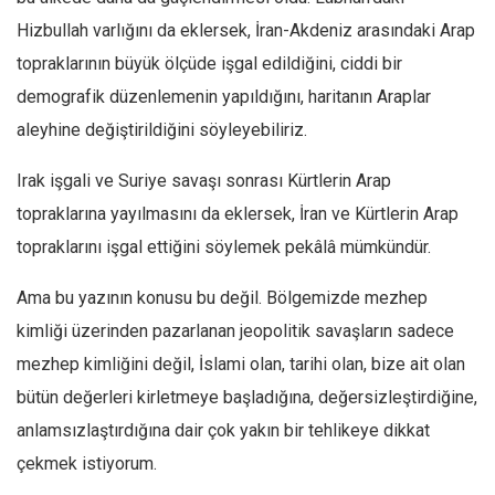
Ekonomi
Hizbullah varlığını da eklersek, İran-Akdeniz arasındaki Arap
topraklarının büyük ölçüde işgal edildiğini, ciddi bir
Spor
demografik düzenlemenin yapıldığını, haritanın Araplar
Manzara
aleyhine değiştirildiğini söyleyebiliriz.
Sağlık
Gıda-Beslenme
Irak işgali ve Suriye savaşı sonrası Kürtlerin Arap
Hayat
topraklarına yayılmasını da eklersek, İran ve Kürtlerin Arap
Türkiye
topraklarını işgal ettiğini söylemek pekâlâ mümkündür.
Siyaset
Ama bu yazının konusu bu değil. Bölgemizde mezhep
Dünya
kimliği üzerinden pazarlanan jeopolitik savaşların sadece
Avrupa
mezhep kimliğini değil, İslami olan, tarihi olan, bize ait olan
Asya
bütün değerleri kirletmeye başladığına, değersizleştirdiğine,
Afrika
anlamsızlaştırdığına dair çok yakın bir tehlikeye dikkat
çekmek istiyorum.
İslam Dünyası