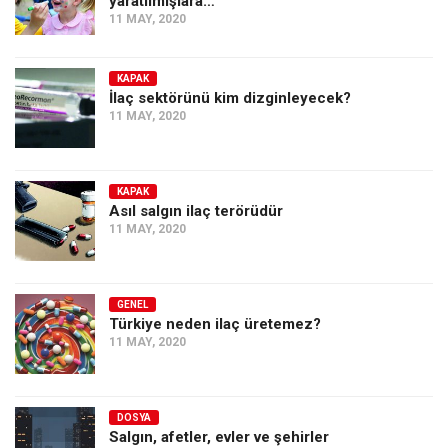
yaratılmışlara…
11 MAY, 2020
KAPAK
İlaç sektörünü kim dizginleyecek?
11 MAY, 2020
KAPAK
Asıl salgın ilaç terörüdür
11 MAY, 2020
GENEL
Türkiye neden ilaç üretemez?
11 MAY, 2020
DOSYA
Salgın, afetler, evler ve şehirler