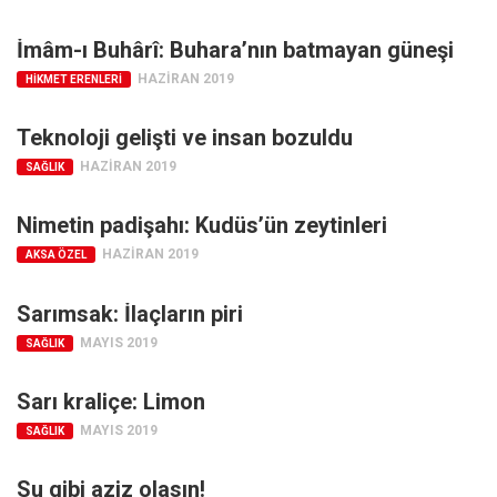
İmâm-ı Buhârî: Buhara’nın batmayan güneşi
HAZIRAN 2019
HIKMET ERENLERI
Teknoloji gelişti ve insan bozuldu
HAZIRAN 2019
SAĞLIK
Nimetin padişahı: Kudüs’ün zeytinleri
HAZIRAN 2019
AKSA ÖZEL
Sarımsak: İlaçların piri
MAYIS 2019
SAĞLIK
Sarı kraliçe: Limon
MAYIS 2019
SAĞLIK
Su gibi aziz olasın!