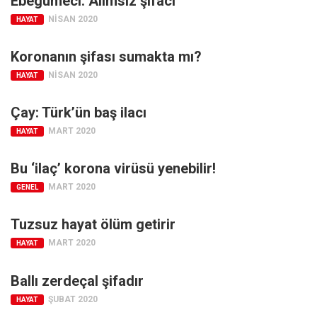
Ebegümeci: Alımsız şifacı
Facebook
NISAN 2020
HAYAT
Instagram
YouTube
Koronanın şifası sumakta mı?
NISAN 2020
HAYAT
Editörden
Yazarlar
Çay: Türk’ün baş ilacı
Kemal Özer
MART 2020
HAYAT
Mahmut Toptaş
Bu ‘ilaç’ korona virüsü yenebilir!
Yvonne Ridley
MART 2020
GENEL
Barış Tarımcıoğlu
Tuzsuz hayat ölüm getirir
Ömer Kayani
MART 2020
HAYAT
Yusuf Armağan
Hasanali Yıldırım
Ballı zerdeçal şifadır
Leyla Şerif Emin
ŞUBAT 2020
HAYAT
Selçuk Türkyılmaz