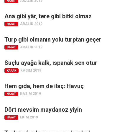
ARALIK 2019
HAYAT
Ekonomi
Ana gibi yâr, tere gibi bitki olmaz
Spor
ARALIK 2019
HAYAT
Manzara
Sağlık
Turp gibi olmanın yolu turptan geçer
Gıda-Beslenme
ARALIK 2019
HAYAT
Hayat
Suçlu ayağa kalk, ıspanak sen otur
Türkiye
KASIM 2019
KAPAK
Siyaset
Dünya
Hem gıda, hem de ilaç: Havuç
KASIM 2019
Avrupa
HAYAT
Asya
Dört mevsim maydanoz yiyin
Afrika
EKIM 2019
HAYAT
İslam Dünyası