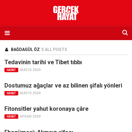
Anasayfa
BAĞDAGÜL ÖZ
`S ALL POSTS
Hakkımızda
Tedavinin tarihi ve Tibet tıbbı
Künye
MAYIS 2020
HAYAT
İletişim
Dostumuz ağaçlar ve az bilinen şifalı yönleri
Abone olmak istiyorum
MAYIS 2020
HAYAT
Satış noktası listesi
Eksik sayıların temini
Fitonsitler yahut koronaya çâre
Sosyal Medya
NISAN 2020
HAYAT
Twitter