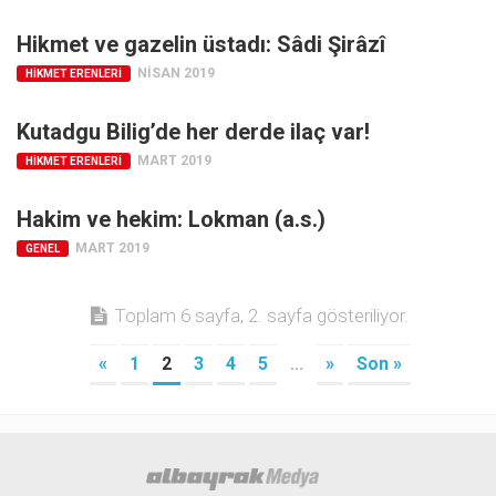
Hikmet ve gazelin üstadı: Sâdi Şirâzî
NISAN 2019
HIKMET ERENLERI
Kutadgu Bilig’de her derde ilaç var!
MART 2019
HIKMET ERENLERI
Hakim ve hekim: Lokman (a.s.)
MART 2019
GENEL
Toplam 6 sayfa, 2. sayfa gösteriliyor.
«
1
2
3
4
5
...
»
Son »