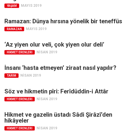
MAYIS 2019
YAŞAM
Ramazan: Dünya hırsına yönelik bir teneffüs
MAYIS 2019
RAMAZAN
‘Az yiyen olur veli, çok yiyen olur deli’
NISAN 2019
HIKMET ERENLERI
İnsanı ‘hasta etmeyen’ ziraat nasıl yapılır?
NISAN 2019
TARIM
Söz ve hikmetin pîri: Ferîdüddin-i Attâr
NISAN 2019
HIKMET ERENLERI
Hikmet ve gazelin üstadı Sâdi Şirâzî’den
hikâyeler
NISAN 2019
HIKMET ERENLERI