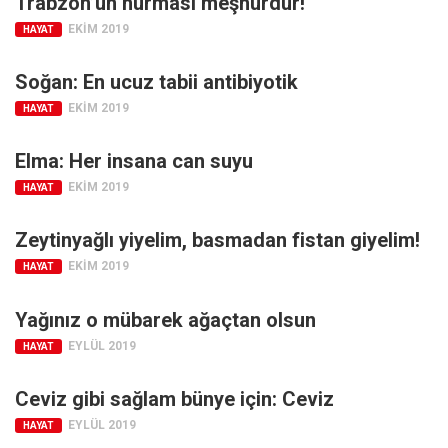
Trabzon’un hurması meşhurdur!
Amerika
EKIM 2019
HAYAT
Avustralya
Tarih
Soğan: En ucuz tabii antibiyotik
Düşünce
EKIM 2019
HAYAT
Dosyalar
Elma: Her insana can suyu
EKIM 2019
HAYAT
Zeytinyağlı yiyelim, basmadan fistan giyelim!
EKIM 2019
HAYAT
Yağınız o mübarek ağaçtan olsun
EYLÜL 2019
HAYAT
Ceviz gibi sağlam bünye için: Ceviz
EYLÜL 2019
HAYAT