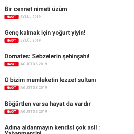
Bir cennet nimeti üzüm
EYLÜL 2019
HAYAT
Genç kalmak için yoğurt yiyin!
EYLÜL 2019
HAYAT
Domates: Sebzelerin şehinşahı!
AĞUSTOS 2019
HAYAT
O bizim memleketin lezzet sultanı
AĞUSTOS 2019
HAYAT
Böğürtlen varsa hayat da vardır
AĞUSTOS 2019
HAYAT
Adına aldanmayın kendisi çok asil :
Yabanmersini