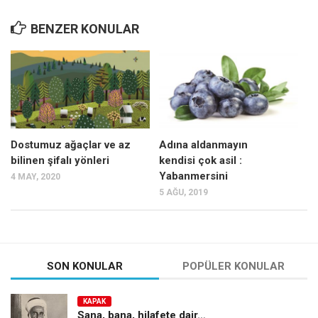
BENZER KONULAR
Dostumuz ağaçlar ve az
Adına aldanmayın
bilinen şifalı yönleri
kendisi çok asil :
Yabanmersini
4 MAY, 2020
5 AĞU, 2019
SON KONULAR
POPÜLER KONULAR
KAPAK
Sana, bana, hilafete dair…