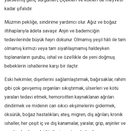
Amerika
kadar şifalıdır.
Avustralya
Tarih
Müzmin pekliğe, sindirime yardımcı olur. Ağız ve boğaz
Düşünce
iltihaplarıyla âdeta savaşır. Anjin ve bademciğin
tedavilerinde büyük hayrı dokunur. Olmamış yeşil hâli ile tam
Dosyalar
olmamış kırmızı veya tam siyahlaşmamış haldeyken
toplananların şurubu, ishal ve özellikle de yeni doğmuş
bebeklerin ishallerine karşı bir ilaçtır.
Eski hekimler, dişetlerini sağlamlaştırmak, bağırsaklar, rahim
gibi çok gevşemiş organları sıkıştırmak, ülserleri ve kötü
yaraları tedavi etmek, hemoroitten kaynaklanan ağrıları
dindirmek ve midenin can sıkıcı ekşimelerini gidermek,
öksürük, boğaz hastalıkları, ateş, migren, diş ağrıları, kronik
ishaller, her çeşit iç ve dış kanamalar, yaralar, grip, anjinler ve