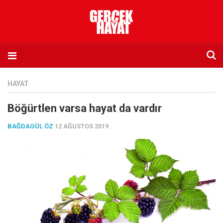
Anasayfa
HAYAT
Hakkımızda
Böğürtlen varsa hayat da vardır
Künye
BAĞDAGÜL ÖZ
12 AĞUSTOS 2019
İletişim
Abone olmak istiyorum
Satış noktası listesi
Eksik sayıların temini
Sosyal Medya
Twitter