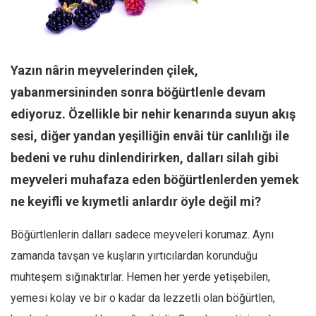
Facebook
Instagram
YouTube
Yazın nârin meyvelerinden çilek,
Editörden
yabanmersininden sonra böğürtlenle devam
Yazarlar
ediyoruz. Özellikle bir nehir kenarında suyun akış
Kemal Özer
sesi, diğer yandan yeşilliğin envâi tür canlılığı ile
Mahmut Toptaş
bedeni ve ruhu dinlendirirken, dalları silah gibi
Yvonne Ridley
meyveleri muhafaza eden böğürtlenlerden yemek
Barış Tarımcıoğlu
ne keyifli ve kıymetli anlardır öyle değil mi?
Ömer Kayani
Böğürtlenlerin dalları sadece meyveleri korumaz. Aynı
Yusuf Armağan
zamanda tavşan ve kuşların yırtıcılardan korunduğu
Hasanali Yıldırım
muhteşem sığınaktırlar. Hemen her yerde yetişebilen,
Leyla Şerif Emin
yemesi kolay ve bir o kadar da lezzetli olan böğürtlen,
Selçuk Türkyılmaz