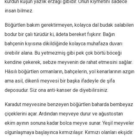
kurdun kuşun yazlık erzağı gibidir. Onun kıymetini sadece
Mehmet Ali Tekin
insan bilmez.
Abir E. Nahas
Böğürtlen bakım gerektirmeyen, kolayca dal budak salabilen
Amina S. Jenenkovic
bodur bir çalı türüdür ki, âdeta bereket fışkırır. Bağın
Bağdagül Öz
bahçenin kıyısına dikildiğinde kolayca muhafaza duvarı
Esra Elönü
örebilir alana. Bu yetmezmiş gibi pek çok börtü böceği
» Yazar arşivi
kendine çekerek, sebze meyvenin de rahat etmesini sağlar.
Hâsılı böğürtlen ormanların, bahçelerin, yol kenarlarının azgın
Bu Sayı
ama asil, dikenli meyvesi bir başka ifadeyle de şifa
Tüm Sayılar
deposudur. Siz ona anti-kanser de diyebilirsiniz.
Kategoriler
Karadut meyvesine benzeyen böğürtlen baharda bembeyaz
Kültür Sanat
çiçeklerini açar. Ardından meyveye durur ve ağustostan
Kitap
ekim ayının sonuna kadar bolca meyve sunar. Yeşil meyveler
Karisi kitap sualleri
olgunlaşmaya başlayınca kırmızılaşır. Kırmızı olanları ekşidir.
7 soruda bu hafta