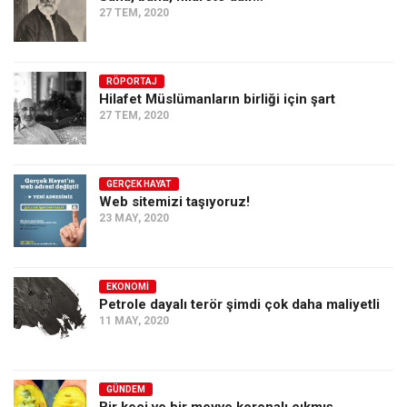
27 TEM, 2020
RÖPORTAJ
Hilafet Müslümanların birliği için şart
27 TEM, 2020
GERÇEK HAYAT
Web sitemizi taşıyoruz!
23 MAY, 2020
EKONOMI
Petrole dayalı terör şimdi çok daha maliyetli
11 MAY, 2020
GÜNDEM
Bir keçi ve bir meyve koronalı çıkmış…