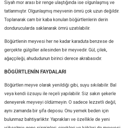
Siyah mor arası bir renge ulaştığında ise olgunlaşmış ve
Ekonomi
tatlanmıştır. Olgunlaşmış meyvenin ömrü çok uzun değildir.
Spor
Toplanarak cam bir kaba konulan böğürtlenlerin derin
Manzara
dondurucularda saklanarak ömrü uzatılabilir.
Sağlık
Böğürtlenin meyvesi her ne kadar karaduta benzese de
Gıda-Beslenme
gerçekte gülgiller ailesinden bir meyvedir. Gül, çilek,
Hayat
ağaççileği, ahududunun birinci derece akrabasıdır.
Türkiye
BÖGÜRTLENİN FAYDALARI
Siyaset
Dünya
Böğürtlen meyve olarak yenildiği gibi, suyu sıkılabilir. Bal
Avrupa
veya kendi özsuyu ile reçeli yapılabilir. Siz sakın şekerle
Asya
deneyerek meyveyi öldürmeyin. O sadece lezzetli değil,
aynı zamanda bir şifa deposu. Onu yemek beden için
Afrika
bulunmaz bahtiyarlıktır. Yaprakları ve özellikle de yeni
İslam Dünyası
yükselmiş genç sürgünleri, çiçekleri ve kökleri de meyvesi