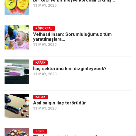
11 MAY, 2020
RÖPORTAJ
Velhâsıl İnsan: Sorumluluğumuz tüm
yaratılmışlara…
11 MAY, 2020
KAPAK
İlaç sektörünü kim dizginleyecek?
11 MAY, 2020
KAPAK
Asıl salgın ilaç terörüdür
11 MAY, 2020
GENEL