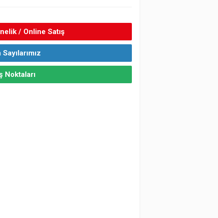
elik / Online Satış
 Sayılarımız
ş Noktaları