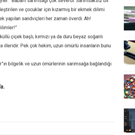
öyler: “Babam sarımsağı çok severdi. Sarımsaksız bir
ştirilen ve çocuklar için kızarmış bir ekmek dilimi
ek yapılan sandviçleri her zaman överdi. Ah!
ilimler!”
küllü çiçek başlı, kırmızı ya da duru beyaz soğanlı
illeridir. Pek çok hekim, uzun ömürlü insanların bunu
lar”ın bilgelik ve uzun ömürlerinin sarımsağa bağlandığı
a.