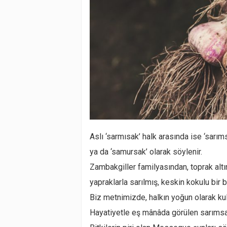
Aslı ‘sarmısak’ halk arasında ise ‘sarım
ya da ‘samursak’ olarak söylenir.
Zambakgiller familyasından, toprak altı
yapraklarla sarılmış, keskin kokulu bir bi
Biz metnimizde, halkın yoğun olarak kul
Hayatiyetle eş mânâda görülen sarımsak,