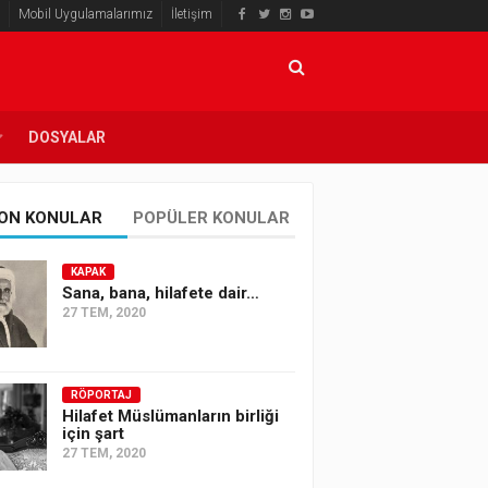
Mobil Uygulamalarımız
İletişim
DOSYALAR
ON KONULAR
POPÜLER KONULAR
KAPAK
Sana, bana, hilafete dair…
27 TEM, 2020
RÖPORTAJ
Hilafet Müslümanların birliği
için şart
27 TEM, 2020