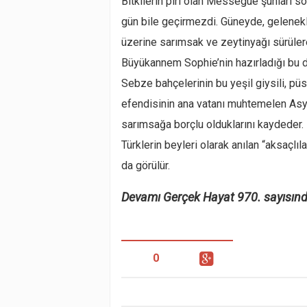
Bitkilerin piri olan Messegue şunları s
gün bile geçirmezdi. Güneyde, gelenekle
üzerine sarımsak ve zeytinyağı sürüler
Büyükannem Sophie’nin hazırladığı bu d
Sebze bahçelerinin bu yeşil giysili, püs
efendisinin ana vatanı muhtemelen Asya 
sarımsağa borçlu olduklarını kaydeder.
Türklerin beyleri olarak anılan “aksaçlı
da görülür.
Devamı Gerçek Hayat 970. sayısınd
0