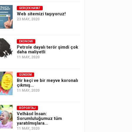
GERÇEK HAYAT
Web sitemizi taşıyoruz!
23 MAY, 2020
EKONOMI
Petrole dayalı terör şimdi çok
daha maliyetli
11 MAY, 2020
GÜNDEM
Bir keçi ve bir meyve koronalı
çıkmış…
11 MAY, 2020
RÖPORTAJ
Velhâsıl İnsan:
Sorumluluğumuz tüm
yaratılmışlara…
11 MAY, 2020