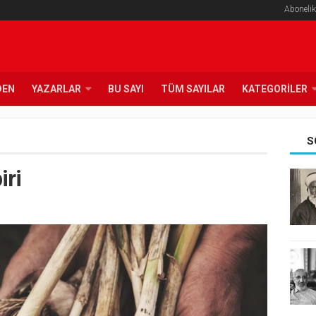
Abonelik
DEN
YAZARLAR
BU SAYI
TÜM SAYILAR
KATEGORILER
S
iri