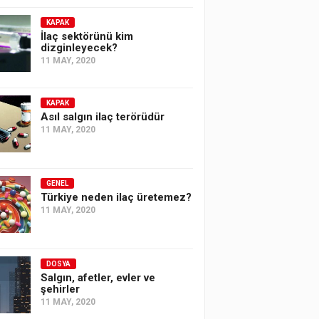
KAPAK
İlaç sektörünü kim
dizginleyecek?
11 MAY, 2020
KAPAK
Asıl salgın ilaç terörüdür
11 MAY, 2020
GENEL
Türkiye neden ilaç üretemez?
11 MAY, 2020
DOSYA
Salgın, afetler, evler ve
şehirler
11 MAY, 2020