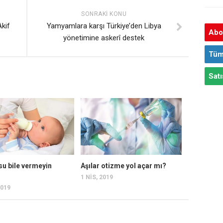
SONRAKI KONU
kif
Yamyamlara karşı Türkiye’den Libya
Abon
yönetimine askerî destek
Tüm
Satı
su bile vermeyin
Aşılar otizme yol açar mı?
?
1 NIS, 2019
2019