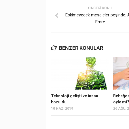
ÖNCEKI KONU
Eskimeyecek meseleler peşinde: A
Emre
BENZER KONULAR
Teknoloji gelişti ve insan
Bebeğe 
bozuldu
öyle mi
10 HAZ, 2019
26 AĞU, 