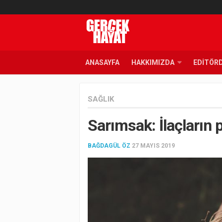
ANASAYFA
HAKKIMIZDA
EDITÖR
SAĞLIK
Sarımsak: İlaçların p
BAĞDAGÜL ÖZ
27 MAYIS 2019