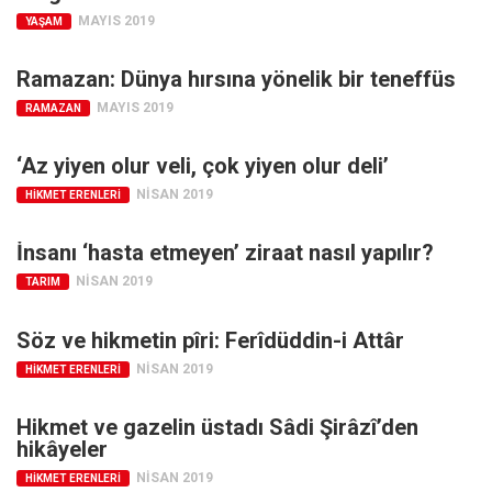
MAYIS 2019
YAŞAM
Ramazan: Dünya hırsına yönelik bir teneffüs
MAYIS 2019
RAMAZAN
‘Az yiyen olur veli, çok yiyen olur deli’
NISAN 2019
HIKMET ERENLERI
İnsanı ‘hasta etmeyen’ ziraat nasıl yapılır?
NISAN 2019
TARIM
Söz ve hikmetin pîri: Ferîdüddin-i Attâr
NISAN 2019
HIKMET ERENLERI
Hikmet ve gazelin üstadı Sâdi Şirâzî’den
hikâyeler
NISAN 2019
HIKMET ERENLERI