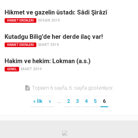
Hikmet ve gazelin üstadı: Sâdi Şirâzî
NISAN 2019
HIKMET ERENLERI
Kutadgu Bilig’de her derde ilaç var!
MART 2019
HIKMET ERENLERI
Hakim ve hekim: Lokman (a.s.)
MART 2019
GENEL
Toplam 6 sayfa, 6. sayfa gösteriliyor.
« İlk
«
...
2
3
4
5
6