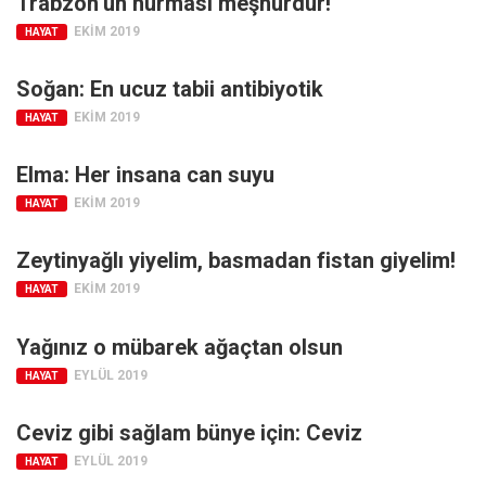
Trabzon’un hurması meşhurdur!
Amerika
EKIM 2019
HAYAT
Avustralya
Tarih
Soğan: En ucuz tabii antibiyotik
Düşünce
EKIM 2019
HAYAT
Dosyalar
Elma: Her insana can suyu
EKIM 2019
HAYAT
Zeytinyağlı yiyelim, basmadan fistan giyelim!
EKIM 2019
HAYAT
Yağınız o mübarek ağaçtan olsun
EYLÜL 2019
HAYAT
Ceviz gibi sağlam bünye için: Ceviz
EYLÜL 2019
HAYAT