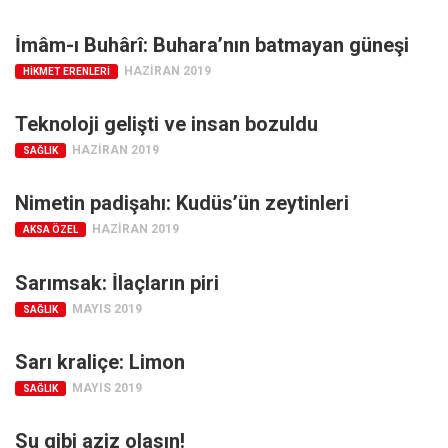
İmâm-ı Buhârî: Buhara’nın batmayan güneşi
HAZIRAN 2019
HIKMET ERENLERI
Teknoloji gelişti ve insan bozuldu
HAZIRAN 2019
SAĞLIK
Nimetin padişahı: Kudüs’ün zeytinleri
HAZIRAN 2019
AKSA ÖZEL
Sarımsak: İlaçların piri
MAYIS 2019
SAĞLIK
Sarı kraliçe: Limon
MAYIS 2019
SAĞLIK
Su gibi aziz olasın!