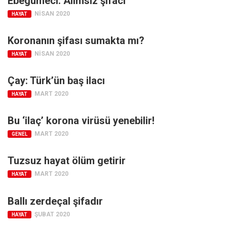
Ebegümeci: Alımsız şifacı
Facebook
NISAN 2020
HAYAT
Instagram
YouTube
Koronanın şifası sumakta mı?
NISAN 2020
HAYAT
Editörden
Yazarlar
Çay: Türk’ün baş ilacı
Kemal Özer
MART 2020
HAYAT
Mahmut Toptaş
Bu ‘ilaç’ korona virüsü yenebilir!
Yvonne Ridley
MART 2020
GENEL
Barış Tarımcıoğlu
Tuzsuz hayat ölüm getirir
Ömer Kayani
MART 2020
HAYAT
Yusuf Armağan
Hasanali Yıldırım
Ballı zerdeçal şifadır
Leyla Şerif Emin
ŞUBAT 2020
HAYAT
Selçuk Türkyılmaz