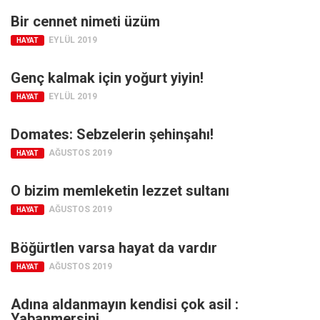
Bir cennet nimeti üzüm
EYLÜL 2019
HAYAT
Genç kalmak için yoğurt yiyin!
EYLÜL 2019
HAYAT
Domates: Sebzelerin şehinşahı!
AĞUSTOS 2019
HAYAT
O bizim memleketin lezzet sultanı
AĞUSTOS 2019
HAYAT
Böğürtlen varsa hayat da vardır
AĞUSTOS 2019
HAYAT
Adına aldanmayın kendisi çok asil :
Yabanmersini