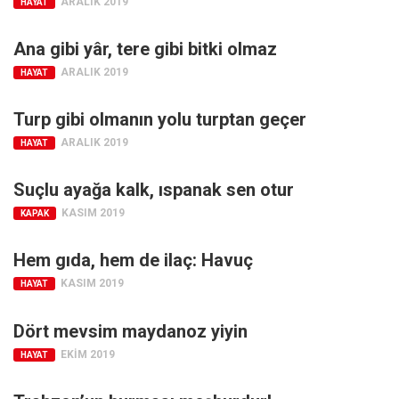
ARALIK 2019
HAYAT
Ekonomi
Ana gibi yâr, tere gibi bitki olmaz
Spor
ARALIK 2019
HAYAT
Manzara
Sağlık
Turp gibi olmanın yolu turptan geçer
Gıda-Beslenme
ARALIK 2019
HAYAT
Hayat
Suçlu ayağa kalk, ıspanak sen otur
Türkiye
KASIM 2019
KAPAK
Siyaset
Dünya
Hem gıda, hem de ilaç: Havuç
KASIM 2019
Avrupa
HAYAT
Asya
Dört mevsim maydanoz yiyin
Afrika
EKIM 2019
HAYAT
İslam Dünyası