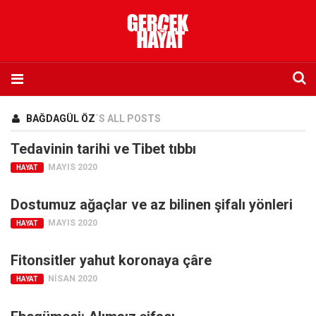
Anasayfa
BAĞDAGÜL ÖZ
`S ALL POSTS
Hakkımızda
Tedavinin tarihi ve Tibet tıbbı
Künye
MAYIS 2020
HAYAT
İletişim
Dostumuz ağaçlar ve az bilinen şifalı yönleri
Abone olmak istiyorum
MAYIS 2020
HAYAT
Satış noktası listesi
Eksik sayıların temini
Fitonsitler yahut koronaya çâre
Sosyal Medya
NISAN 2020
HAYAT
Twitter