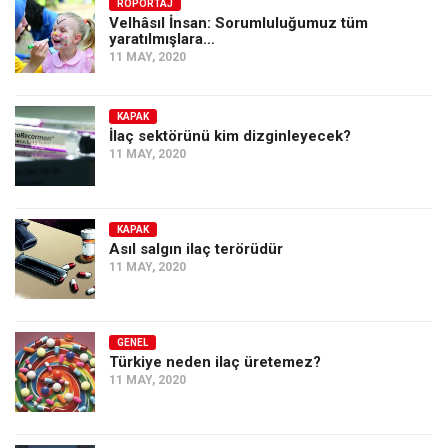
Amerika
RÖPORTAJ
Velhâsıl İnsan: Sorumluluğumuz tüm
yaratılmışlara…
Avustralya
11 MAY, 2020
Tarih
Düşünce
KAPAK
İlaç sektörünü kim dizginleyecek?
Dosyalar
11 MAY, 2020
KAPAK
Asıl salgın ilaç terörüdür
11 MAY, 2020
GENEL
Türkiye neden ilaç üretemez?
11 MAY, 2020