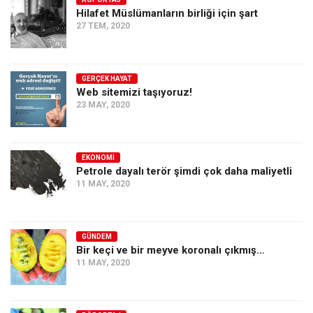
Hilafet Müslümanların birliği için şart
Ekonomi
27 TEM, 2020
Spor
Manzara
GERÇEK HAYAT
Sağlık
Web sitemizi taşıyoruz!
23 MAY, 2020
Gıda-Beslenme
Hayat
Türkiye
EKONOMI
Petrole dayalı terör şimdi çok daha maliyetli
Siyaset
11 MAY, 2020
Dünya
Avrupa
GÜNDEM
Asya
Bir keçi ve bir meyve koronalı çıkmış…
11 MAY, 2020
Afrika
İslam Dünyası