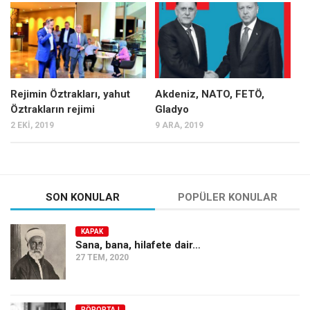
Mehmet Ali Tekin
Abir E. Nahas
Amina S. Jenenkovic
Bağdagül Öz
Rejimin Öztrakları, yahut
Akdeniz, NATO, FETÖ,
Öztrakların rejimi
Gladyo
Esra Elönü
2 EKI, 2019
9 ARA, 2019
» Yazar arşivi
Bu Sayı
Tüm Sayılar
SON KONULAR
POPÜLER KONULAR
Kategoriler
KAPAK
Kültür Sanat
Sana, bana, hilafete dair…
27 TEM, 2020
Kitap
Karisi kitap sualleri
7 soruda bu hafta
RÖPORTAJ