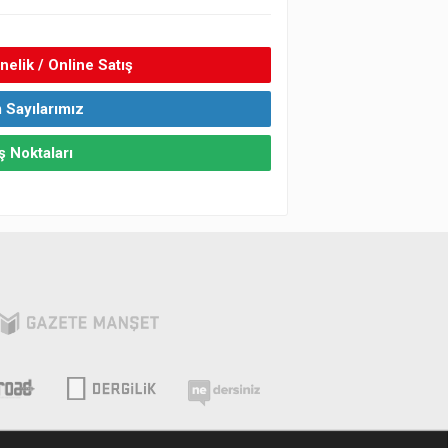
elik / Online Satış
 Sayılarımız
ş Noktaları