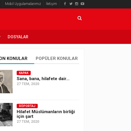
Mobil Uygulamalarımız
İletişim
DOSYALAR
ON KONULAR
POPÜLER KONULAR
KAPAK
Sana, bana, hilafete dair…
27 TEM, 2020
RÖPORTAJ
Hilafet Müslümanların birliği
için şart
27 TEM, 2020