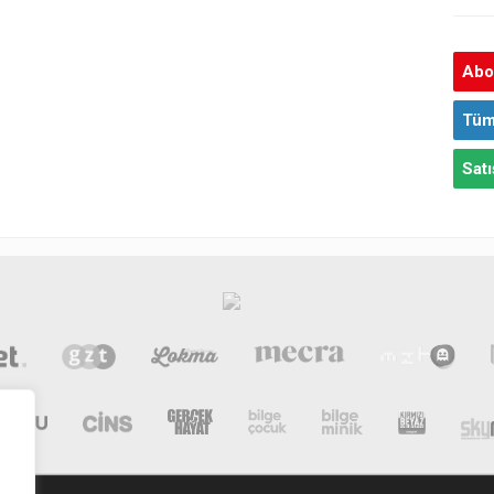
Abon
Tüm
Satı