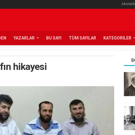
Abonelik
DEN
YAZARLAR
BU SAYI
TÜM SAYILAR
KATEGORILER
S
afın hikayesi