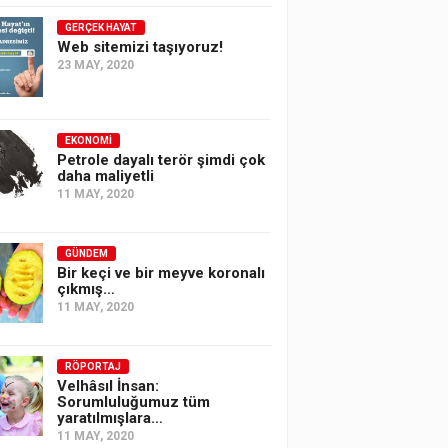
GERÇEK HAYAT
Web sitemizi taşıyoruz!
23 MAY, 2020
EKONOMI
Petrole dayalı terör şimdi çok
daha maliyetli
11 MAY, 2020
GÜNDEM
Bir keçi ve bir meyve koronalı
çıkmış…
11 MAY, 2020
RÖPORTAJ
Velhâsıl İnsan:
Sorumluluğumuz tüm
yaratılmışlara…
11 MAY, 2020