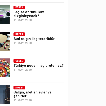
KAPAK
İlaç sektörünü kim
dizginleyecek?
11 MAY, 2020
KAPAK
Asıl salgın ilaç terörüdür
11 MAY, 2020
GENEL
Türkiye neden ilaç üretemez?
11 MAY, 2020
DOSYA
Salgın, afetler, evler ve
şehirler
11 MAY, 2020