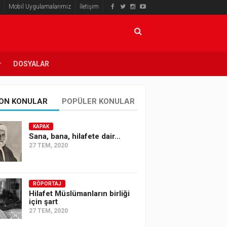
Mobil Uygulamalarımız
İletişim
DOSYALAR
ON KONULAR
POPÜLER KONULAR
KAPAK
Sana, bana, hilafete dair…
27 TEM, 2020
RÖPORTAJ
Hilafet Müslümanların birliği
için şart
27 TEM, 2020