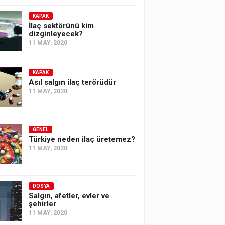
KAPAK
İlaç sektörünü kim
dizginleyecek?
11 MAY, 2020
KAPAK
Asıl salgın ilaç terörüdür
11 MAY, 2020
GENEL
Türkiye neden ilaç üretemez?
11 MAY, 2020
DOSYA
Salgın, afetler, evler ve
şehirler
11 MAY, 2020