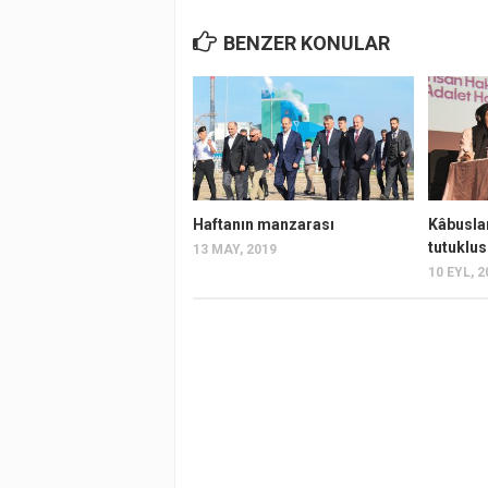
BENZER KONULAR
Haftanın manzarası
Kâbusla
tutuklu
13 MAY, 2019
10 EYL, 