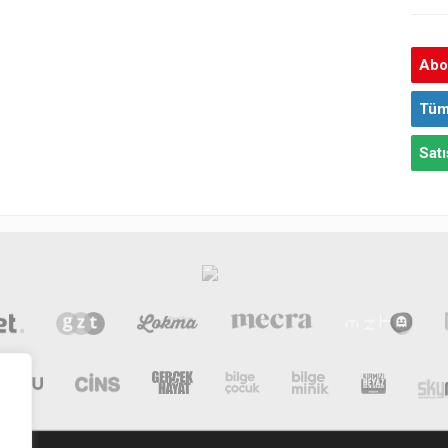
Abon
Tüm
Satı