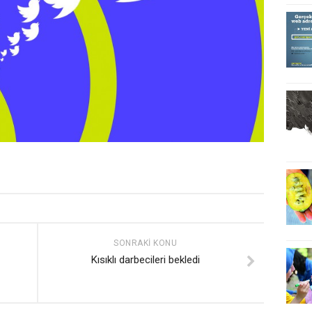
SONRAKI KONU
Kısıklı darbecileri bekledi