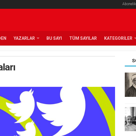
Abonelik
DEN
YAZARLAR
BU SAYI
TÜM SAYILAR
KATEGORILER
S
ları