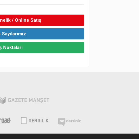
elik / Online Satış
 Sayılarımız
ş Noktaları