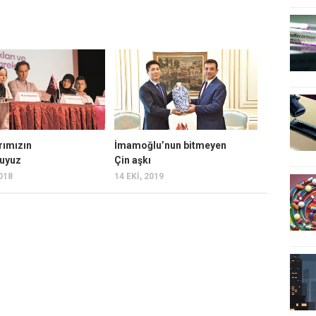
rımızın
İmamoğlu’nun bitmeyen
suyuz
Çin aşkı
2018
14 EKI, 2019