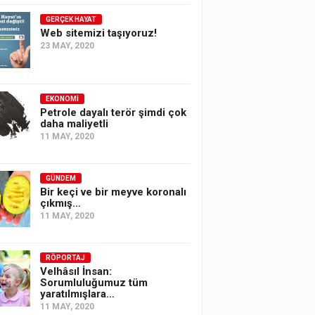
GERÇEK HAYAT
Web sitemizi taşıyoruz!
23 MAY, 2020
EKONOMI
Petrole dayalı terör şimdi çok
daha maliyetli
11 MAY, 2020
GÜNDEM
Bir keçi ve bir meyve koronalı
çıkmış…
11 MAY, 2020
RÖPORTAJ
Velhâsıl İnsan:
Sorumluluğumuz tüm
yaratılmışlara…
11 MAY, 2020