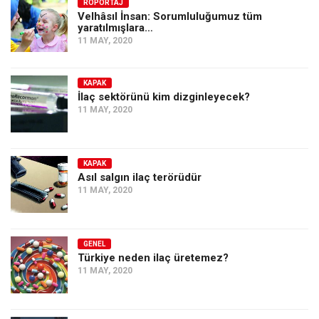
Amerika
RÖPORTAJ
Velhâsıl İnsan: Sorumluluğumuz tüm
yaratılmışlara…
Avustralya
11 MAY, 2020
Tarih
Düşünce
KAPAK
İlaç sektörünü kim dizginleyecek?
Dosyalar
11 MAY, 2020
KAPAK
Asıl salgın ilaç terörüdür
11 MAY, 2020
GENEL
Türkiye neden ilaç üretemez?
11 MAY, 2020