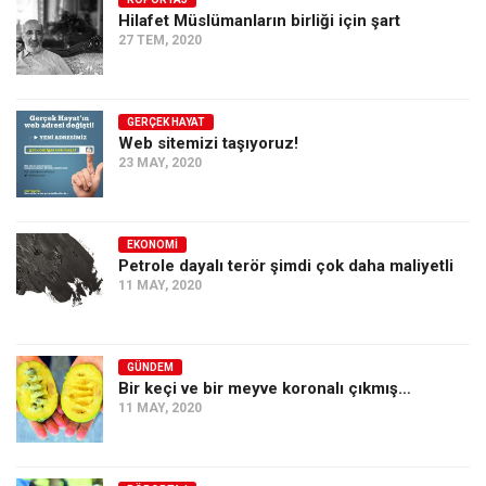
Hilafet Müslümanların birliği için şart
Ekonomi
27 TEM, 2020
Spor
Manzara
GERÇEK HAYAT
Sağlık
Web sitemizi taşıyoruz!
23 MAY, 2020
Gıda-Beslenme
Hayat
Türkiye
EKONOMI
Petrole dayalı terör şimdi çok daha maliyetli
Siyaset
11 MAY, 2020
Dünya
Avrupa
GÜNDEM
Asya
Bir keçi ve bir meyve koronalı çıkmış…
11 MAY, 2020
Afrika
İslam Dünyası