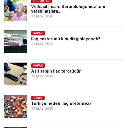
Amerika
RÖPORTAJ
Velhâsıl İnsan: Sorumluluğumuz tüm
yaratılmışlara…
Avustralya
11 MAY, 2020
Tarih
Düşünce
KAPAK
İlaç sektörünü kim dizginleyecek?
Dosyalar
11 MAY, 2020
KAPAK
Asıl salgın ilaç terörüdür
11 MAY, 2020
GENEL
Türkiye neden ilaç üretemez?
11 MAY, 2020