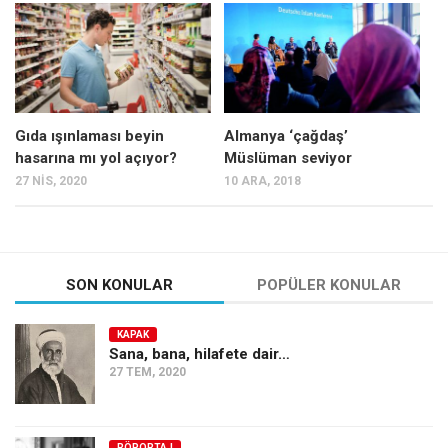
Mehmet Ali Tekin
Abir E. Nahas
Amina S. Jenenkovic
Bağdagül Öz
Gıda ışınlaması beyin
Almanya ‘çağdaş’
hasarına mı yol açıyor?
Müslüman seviyor
Esra Elönü
27 NIS, 2020
10 ARA, 2018
» Yazar arşivi
Bu Sayı
Tüm Sayılar
SON KONULAR
POPÜLER KONULAR
Kategoriler
KAPAK
Kültür Sanat
Sana, bana, hilafete dair…
27 TEM, 2020
Kitap
Karisi kitap sualleri
7 soruda bu hafta
RÖPORTAJ