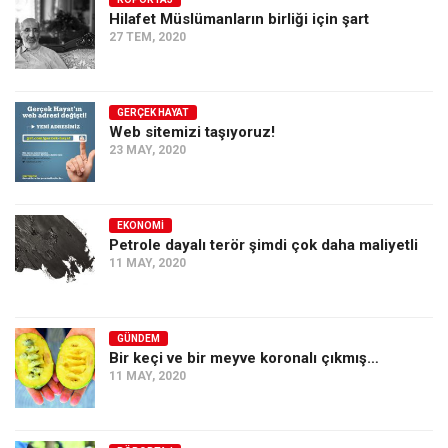
Hilafet Müslümanların birliği için şart
Ekonomi
27 TEM, 2020
Spor
Manzara
GERÇEK HAYAT
Sağlık
Web sitemizi taşıyoruz!
23 MAY, 2020
Gıda-Beslenme
Hayat
Türkiye
EKONOMI
Petrole dayalı terör şimdi çok daha maliyetli
Siyaset
11 MAY, 2020
Dünya
Avrupa
GÜNDEM
Asya
Bir keçi ve bir meyve koronalı çıkmış…
11 MAY, 2020
Afrika
İslam Dünyası