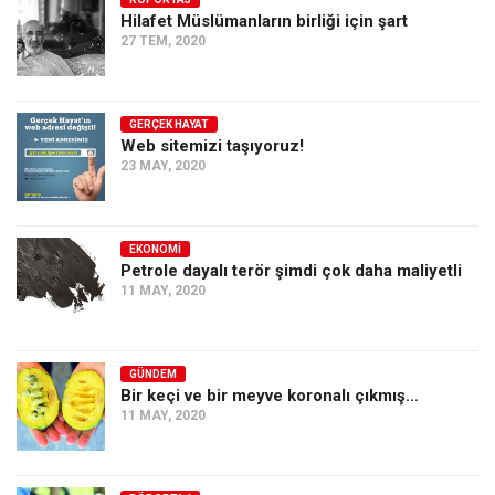
Hilafet Müslümanların birliği için şart
Ekonomi
27 TEM, 2020
Spor
Manzara
GERÇEK HAYAT
Sağlık
Web sitemizi taşıyoruz!
23 MAY, 2020
Gıda-Beslenme
Hayat
Türkiye
EKONOMI
Petrole dayalı terör şimdi çok daha maliyetli
Siyaset
11 MAY, 2020
Dünya
Avrupa
GÜNDEM
Asya
Bir keçi ve bir meyve koronalı çıkmış…
11 MAY, 2020
Afrika
İslam Dünyası