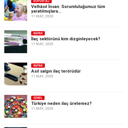
Amerika
RÖPORTAJ
Velhâsıl İnsan: Sorumluluğumuz tüm
yaratılmışlara…
Avustralya
11 MAY, 2020
Tarih
Düşünce
KAPAK
İlaç sektörünü kim dizginleyecek?
Dosyalar
11 MAY, 2020
KAPAK
Asıl salgın ilaç terörüdür
11 MAY, 2020
GENEL
Türkiye neden ilaç üretemez?
11 MAY, 2020