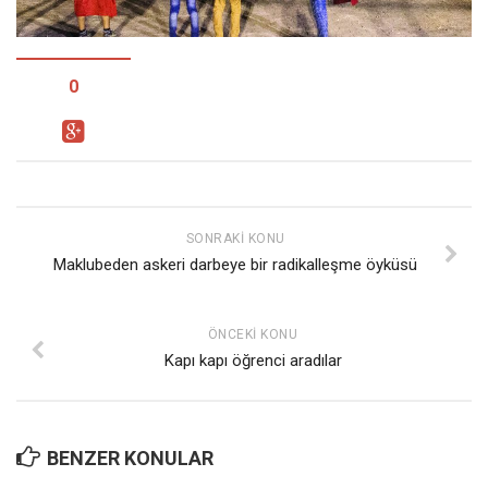
Facebook
Instagram
YouTube
0
Editörden
Yazarlar
Kemal Özer
Mahmut Toptaş
SONRAKI KONU
Maklubeden askeri darbeye bir radikalleşme öyküsü
Yvonne Ridley
Barış Tarımcıoğlu
ÖNCEKI KONU
Ömer Kayani
Kapı kapı öğrenci aradılar
Yusuf Armağan
Hasanali Yıldırım
Leyla Şerif Emin
BENZER KONULAR
Selçuk Türkyılmaz