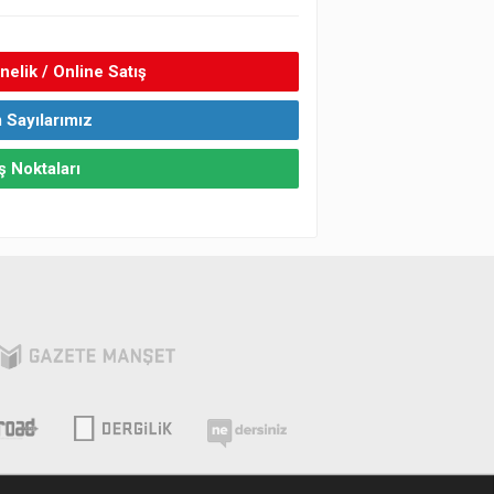
elik / Online Satış
 Sayılarımız
ş Noktaları