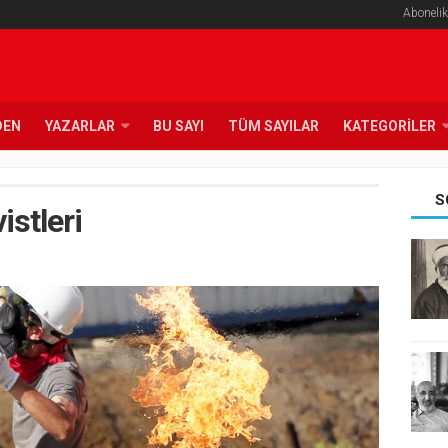
Abonelik
DEN
YAZARLAR
BU SAYI
TÜM SAYILAR
KATEGORILER
S
istleri