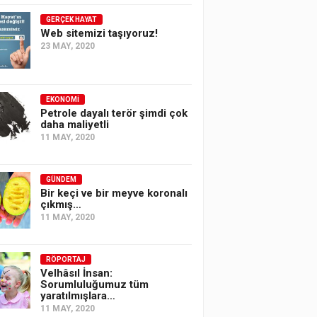
GERÇEK HAYAT
Web sitemizi taşıyoruz!
23 MAY, 2020
EKONOMI
Petrole dayalı terör şimdi çok
daha maliyetli
11 MAY, 2020
GÜNDEM
Bir keçi ve bir meyve koronalı
çıkmış…
11 MAY, 2020
RÖPORTAJ
Velhâsıl İnsan:
Sorumluluğumuz tüm
yaratılmışlara…
11 MAY, 2020