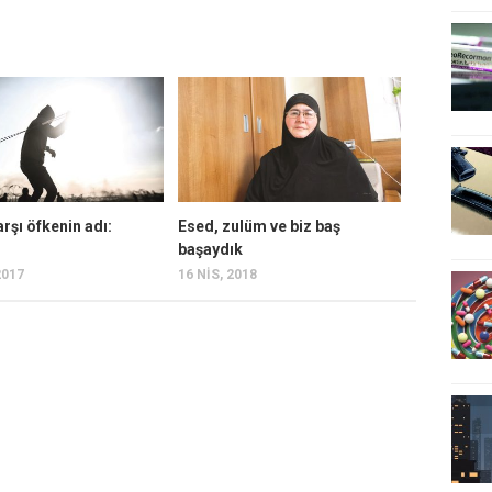
arşı öfkenin adı:
Esed, zulüm ve biz baş
başaydık
2017
16 NIS, 2018