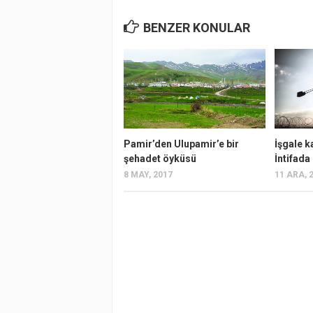
BENZER KONULAR
Pamir’den Ulupamir’e bir
İşgale k
şehadet öyküsü
İntifada
8 MAY, 2017
11 ARA, 