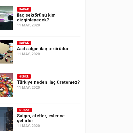
KAPAK
İlaç sektörünü kim
dizginleyecek?
11 MAY, 2020
KAPAK
Asıl salgın ilaç terörüdür
11 MAY, 2020
GENEL
Türkiye neden ilaç üretemez?
11 MAY, 2020
DOSYA
Salgın, afetler, evler ve
şehirler
11 MAY, 2020