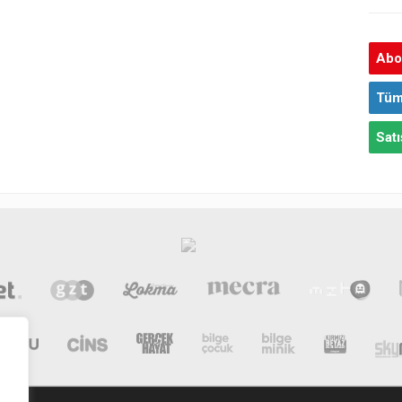
Abon
Tüm
Satı