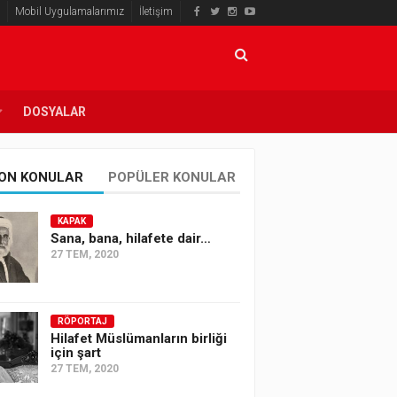
Mobil Uygulamalarımız
İletişim
DOSYALAR
ON KONULAR
POPÜLER KONULAR
KAPAK
Sana, bana, hilafete dair…
27 TEM, 2020
RÖPORTAJ
Hilafet Müslümanların birliği
için şart
27 TEM, 2020