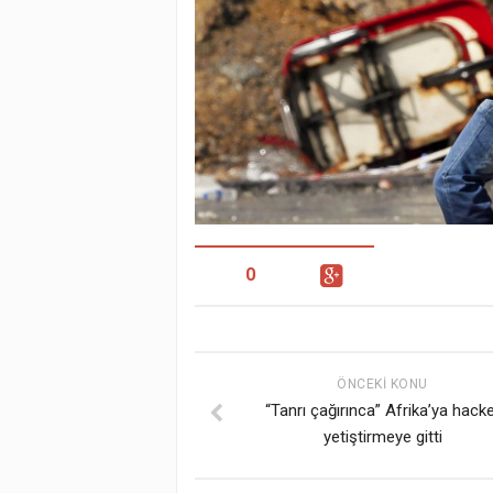
0
ÖNCEKI KONU
“Tanrı çağırınca” Afrika’ya hack
yetiştirmeye gitti