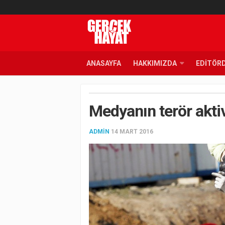
ANASAYFA
HAKKIMIZDA
EDITÖR
Medyanın terör aktiv
ADMIN
14 MART 2016