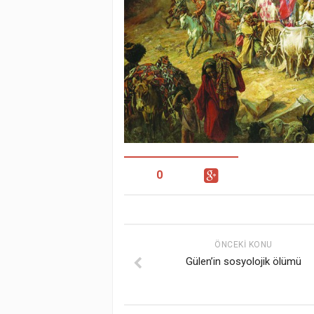
0
ÖNCEKI KONU
Gülen’in sosyolojik ölümü