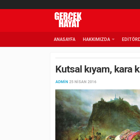
ANASAYFA
HAKKIMIZDA
EDITÖR
Kutsal kıyam, kara 
ADMIN
25 NISAN 2016