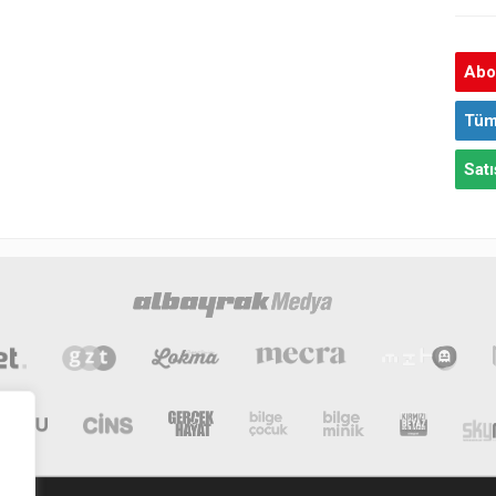
Abon
Tüm
Satı