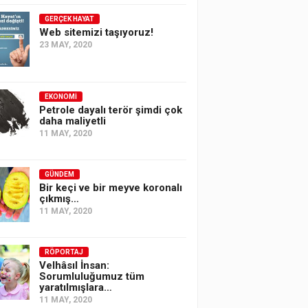
GERÇEK HAYAT
Web sitemizi taşıyoruz!
23 MAY, 2020
EKONOMI
Petrole dayalı terör şimdi çok
daha maliyetli
11 MAY, 2020
GÜNDEM
Bir keçi ve bir meyve koronalı
çıkmış…
11 MAY, 2020
RÖPORTAJ
Velhâsıl İnsan:
Sorumluluğumuz tüm
yaratılmışlara…
11 MAY, 2020