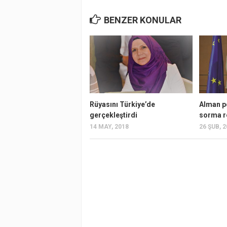
BENZER KONULAR
Rüyasını Türkiye’de
Alman po
gerçekleştirdi
sorma r
14 MAY, 2018
26 ŞUB, 