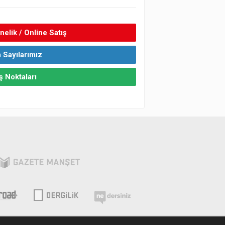
elik / Online Satış
 Sayılarımız
ş Noktaları