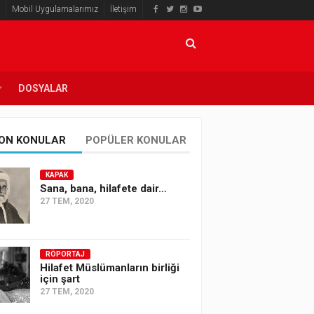
Mobil Uygulamalarımız
İletişim
DOSYALAR
ON KONULAR
POPÜLER KONULAR
KAPAK
Sana, bana, hilafete dair…
27 TEM, 2020
RÖPORTAJ
Hilafet Müslümanların birliği
için şart
27 TEM, 2020