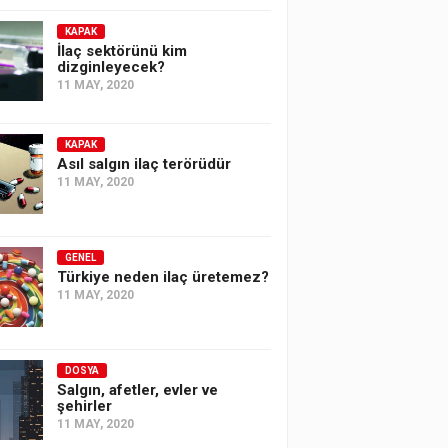
KAPAK
İlaç sektörünü kim
dizginleyecek?
11 MAY, 2020
KAPAK
Asıl salgın ilaç terörüdür
11 MAY, 2020
GENEL
Türkiye neden ilaç üretemez?
11 MAY, 2020
DOSYA
Salgın, afetler, evler ve
şehirler
11 MAY, 2020