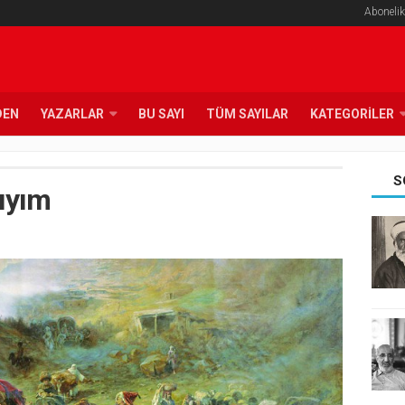
Abonelik
DEN
YAZARLAR
BU SAYI
TÜM SAYILAR
KATEGORILER
S
kıyım