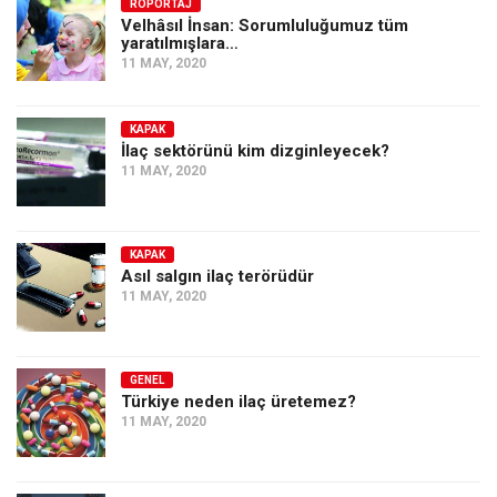
Amerika
RÖPORTAJ
Velhâsıl İnsan: Sorumluluğumuz tüm
yaratılmışlara…
Avustralya
11 MAY, 2020
Tarih
Düşünce
KAPAK
İlaç sektörünü kim dizginleyecek?
Dosyalar
11 MAY, 2020
KAPAK
Asıl salgın ilaç terörüdür
11 MAY, 2020
GENEL
Türkiye neden ilaç üretemez?
11 MAY, 2020