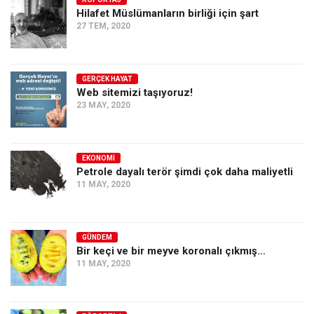
Hilafet Müslümanların birliği için şart
Ekonomi
27 TEM, 2020
Spor
Manzara
GERÇEK HAYAT
Sağlık
Web sitemizi taşıyoruz!
23 MAY, 2020
Gıda-Beslenme
Hayat
Türkiye
EKONOMI
Petrole dayalı terör şimdi çok daha maliyetli
Siyaset
11 MAY, 2020
Dünya
Avrupa
GÜNDEM
Asya
Bir keçi ve bir meyve koronalı çıkmış…
11 MAY, 2020
Afrika
İslam Dünyası