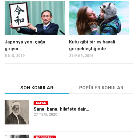
Mehmet Ali Tekin
Abir E. Nahas
Amina S. Jenenkovic
Bağdagül Öz
Japonya yeni çağa
Kutu gibi bir ev hayali
giriyor
gerçekleştiğinde
Esra Elönü
8 NIS, 2019
21 MAR, 2016
» Yazar arşivi
Bu Sayı
Tüm Sayılar
SON KONULAR
POPÜLER KONULAR
Kategoriler
KAPAK
Kültür Sanat
Sana, bana, hilafete dair…
27 TEM, 2020
Kitap
Karisi kitap sualleri
7 soruda bu hafta
RÖPORTAJ