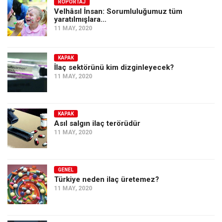
Amerika
RÖPORTAJ
Velhâsıl İnsan: Sorumluluğumuz tüm
yaratılmışlara…
Avustralya
11 MAY, 2020
Tarih
Düşünce
KAPAK
İlaç sektörünü kim dizginleyecek?
Dosyalar
11 MAY, 2020
KAPAK
Asıl salgın ilaç terörüdür
11 MAY, 2020
GENEL
Türkiye neden ilaç üretemez?
11 MAY, 2020