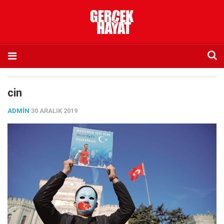
Anasayfa
cin
Hakkımızda
ADMIN
30 ARALIK 2019
Künye
İletişim
Abone olmak istiyorum
Satış noktası listesi
Eksik sayıların temini
Sosyal Medya
Twitter