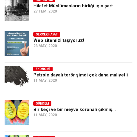
Hilafet Müslümanların birliği için şart
Ekonomi
27 TEM, 2020
Spor
Manzara
GERÇEK HAYAT
Sağlık
Web sitemizi taşıyoruz!
23 MAY, 2020
Gıda-Beslenme
Hayat
Türkiye
EKONOMI
Petrole dayalı terör şimdi çok daha maliyetli
Siyaset
11 MAY, 2020
Dünya
Avrupa
GÜNDEM
Asya
Bir keçi ve bir meyve koronalı çıkmış…
11 MAY, 2020
Afrika
İslam Dünyası