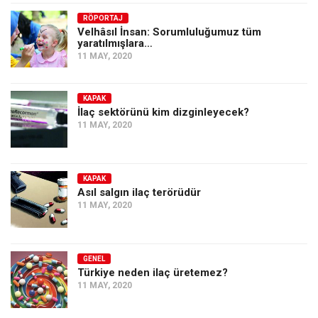
Amerika
RÖPORTAJ
Avustralya
Velhâsıl İnsan: Sorumluluğumuz tüm
yaratılmışlara…
Tarih
11 MAY, 2020
Düşünce
Dosyalar
KAPAK
İlaç sektörünü kim dizginleyecek?
11 MAY, 2020
KAPAK
Asıl salgın ilaç terörüdür
11 MAY, 2020
GENEL
Türkiye neden ilaç üretemez?
11 MAY, 2020