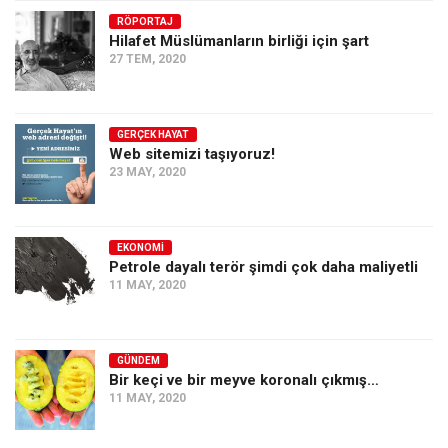
RÖPORTAJ
Ekonomi
Hilafet Müslümanların birliği için şart
Spor
27 TEM, 2020
Manzara
Sağlık
GERÇEK HAYAT
Web sitemizi taşıyoruz!
Gıda-Beslenme
23 MAY, 2020
Hayat
Türkiye
EKONOMI
Siyaset
Petrole dayalı terör şimdi çok daha maliyetli
11 MAY, 2020
Dünya
Avrupa
Asya
GÜNDEM
Bir keçi ve bir meyve koronalı çıkmış…
Afrika
11 MAY, 2020
İslam Dünyası