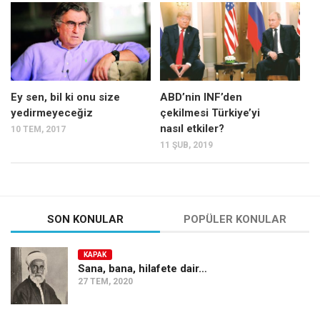
Mehmet Ali Tekin
Abir E. Nahas
Amina S. Jenenkovic
Bağdagül Öz
Ey sen, bil ki onu size
ABD’nin INF’den
yedirmeyeceğiz
çekilmesi Türkiye’yi
Esra Elönü
nasıl etkiler?
10 TEM, 2017
» Yazar arşivi
11 ŞUB, 2019
Bu Sayı
Tüm Sayılar
Kategoriler
SON KONULAR
POPÜLER KONULAR
Kültür Sanat
KAPAK
Kitap
Sana, bana, hilafete dair…
27 TEM, 2020
Karisi kitap sualleri
7 soruda bu hafta