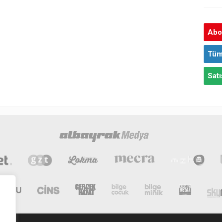
Abon
Tüm
Satı