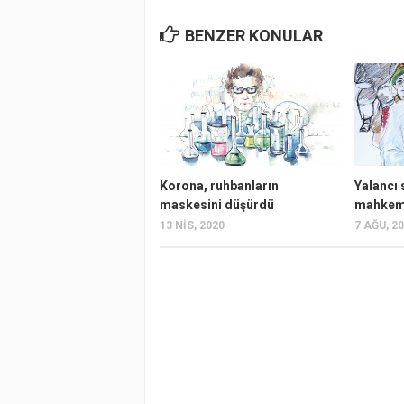
BENZER KONULAR
Korona, ruhbanların
Yalancı 
maskesini düşürdü
mahkem
13 NIS, 2020
7 AĞU, 2