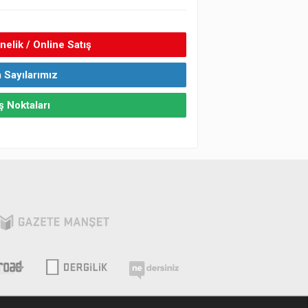
elik / Online Satış
 Sayılarımız
ş Noktaları