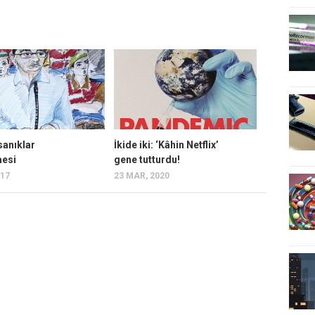
sanıklar
İkide iki: ‘Kâhin Netflix’
esi
gene tutturdu!
017
23 MAR, 2020