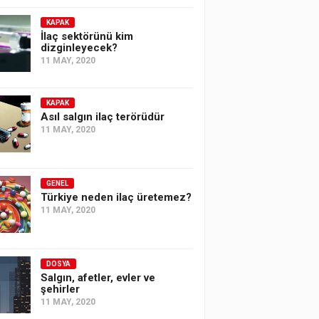
KAPAK
İlaç sektörünü kim
dizginleyecek?
11 MAY, 2020
KAPAK
Asıl salgın ilaç terörüdür
11 MAY, 2020
GENEL
Türkiye neden ilaç üretemez?
11 MAY, 2020
DOSYA
Salgın, afetler, evler ve
şehirler
11 MAY, 2020