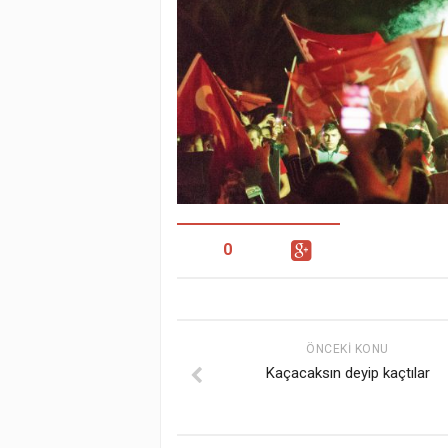
0
ÖNCEKI KONU
Kaçacaksın deyip kaçtılar