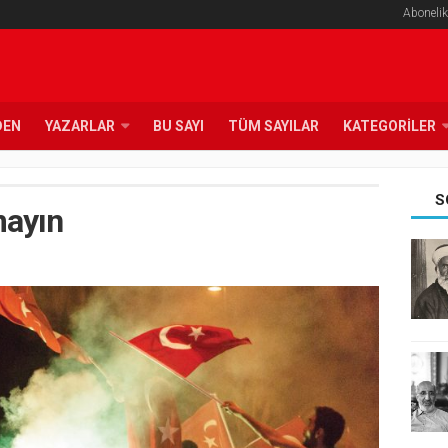
Abonelik
DEN
YAZARLAR
BU SAYI
TÜM SAYILAR
KATEGORILER
S
mayın