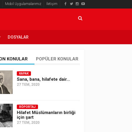
Mobil Uygulamalarımız
İletişim
DOSYALAR
ON KONULAR
POPÜLER KONULAR
KAPAK
Sana, bana, hilafete dair…
27 TEM, 2020
RÖPORTAJ
Hilafet Müslümanların birliği
için şart
27 TEM, 2020