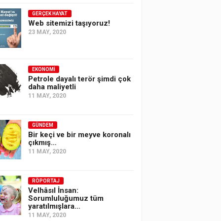
GERÇEK HAYAT
Web sitemizi taşıyoruz!
23 MAY, 2020
EKONOMI
Petrole dayalı terör şimdi çok
daha maliyetli
11 MAY, 2020
GÜNDEM
Bir keçi ve bir meyve koronalı
çıkmış…
11 MAY, 2020
RÖPORTAJ
Velhâsıl İnsan:
Sorumluluğumuz tüm
yaratılmışlara…
11 MAY, 2020