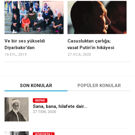
Mehmet Ali Tekin
Abir E. Nahas
Amina S. Jenenkovic
Bağdagül Öz
Ve bir ses yükseldi
Casusluktan çarlığa;
Diyarbakır’dan
vasat Putin’in hikâyesi
Esra Elönü
16 EYL, 2019
27 OCA, 2020
» Yazar arşivi
Bu Sayı
Tüm Sayılar
SON KONULAR
POPÜLER KONULAR
Kategoriler
KAPAK
Kültür Sanat
Sana, bana, hilafete dair…
27 TEM, 2020
Kitap
Karisi kitap sualleri
7 soruda bu hafta
RÖPORTAJ