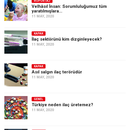
Amerika
RÖPORTAJ
Velhâsıl İnsan: Sorumluluğumuz tüm
yaratılmışlara…
Avustralya
11 MAY, 2020
Tarih
Düşünce
KAPAK
İlaç sektörünü kim dizginleyecek?
Dosyalar
11 MAY, 2020
KAPAK
Asıl salgın ilaç terörüdür
11 MAY, 2020
GENEL
Türkiye neden ilaç üretemez?
11 MAY, 2020