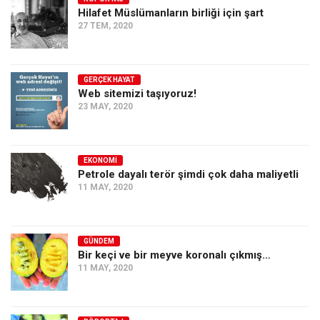
Hilafet Müslümanların birliği için şart
Ekonomi
27 TEM, 2020
Spor
Manzara
GERÇEK HAYAT
Sağlık
Web sitemizi taşıyoruz!
23 MAY, 2020
Gıda-Beslenme
Hayat
Türkiye
EKONOMI
Petrole dayalı terör şimdi çok daha maliyetli
Siyaset
11 MAY, 2020
Dünya
Avrupa
GÜNDEM
Asya
Bir keçi ve bir meyve koronalı çıkmış…
11 MAY, 2020
Afrika
İslam Dünyası