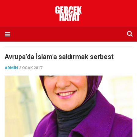
Anasayfa
Avrupa’da İslam’a saldırmak serbest
Hakkımızda
ADMIN
2 OCAK 2017
Künye
İletişim
Abone olmak istiyorum
Satış noktası listesi
Eksik sayıların temini
Sosyal Medya
Twitter