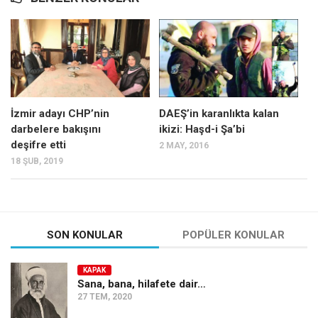
Mehmet Ali Tekin
Abir E. Nahas
Amina S. Jenenkovic
Bağdagül Öz
İzmir adayı CHP’nin
DAEŞ’in karanlıkta kalan
Esra Elönü
darbelere bakışını
ikizi: Haşd-i Şa’bi
» Yazar arşivi
deşifre etti
2 MAY, 2016
18 ŞUB, 2019
Bu Sayı
Tüm Sayılar
Kategoriler
SON KONULAR
POPÜLER KONULAR
Kültür Sanat
Kitap
KAPAK
Sana, bana, hilafete dair…
Karisi kitap sualleri
27 TEM, 2020
7 soruda bu hafta