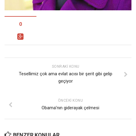
Facebook
Instagram
YouTube
0
Editörden
Yazarlar
Kemal Özer
Mahmut Toptaş
SONRAKI KONU
Tesellimiz çok ama evlat acısı bir şerit gibi gelip
Yvonne Ridley
geçiyor
Barış Tarımcıoğlu
Ömer Kayani
ÖNCEKI KONU
Yusuf Armağan
Obama’nın giderayak çelmesi
Hasanali Yıldırım
Leyla Şerif Emin
BENZER KONULAR
Selçuk Türkyılmaz