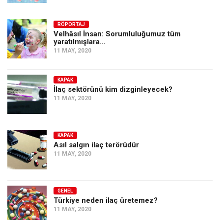
Amerika
Avustralya
RÖPORTAJ
Velhâsıl İnsan: Sorumluluğumuz tüm
Tarih
yaratılmışlara…
11 MAY, 2020
Düşünce
Dosyalar
KAPAK
İlaç sektörünü kim dizginleyecek?
11 MAY, 2020
KAPAK
Asıl salgın ilaç terörüdür
11 MAY, 2020
GENEL
Türkiye neden ilaç üretemez?
11 MAY, 2020