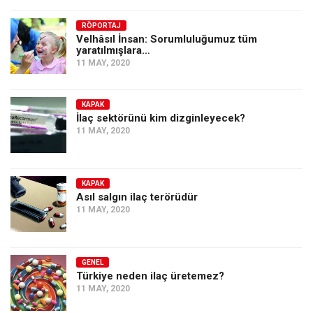
Amerika
Avustralya
RÖPORTAJ
Velhâsıl İnsan: Sorumluluğumuz tüm
yaratılmışlara…
Tarih
11 MAY, 2020
Düşünce
Dosyalar
KAPAK
İlaç sektörünü kim dizginleyecek?
11 MAY, 2020
KAPAK
Asıl salgın ilaç terörüdür
11 MAY, 2020
GENEL
Türkiye neden ilaç üretemez?
11 MAY, 2020