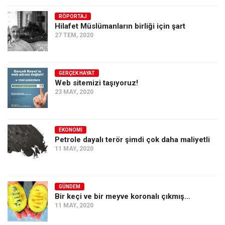
Ekonomi
RÖPORTAJ
Hilafet Müslümanların birliği için şart
Spor
27 TEM, 2020
Manzara
Sağlık
GERÇEK HAYAT
Gıda-Beslenme
Web sitemizi taşıyoruz!
23 MAY, 2020
Hayat
Türkiye
Siyaset
EKONOMI
Petrole dayalı terör şimdi çok daha maliyetli
Dünya
11 MAY, 2020
Avrupa
Asya
GÜNDEM
Afrika
Bir keçi ve bir meyve koronalı çıkmış…
11 MAY, 2020
İslam Dünyası