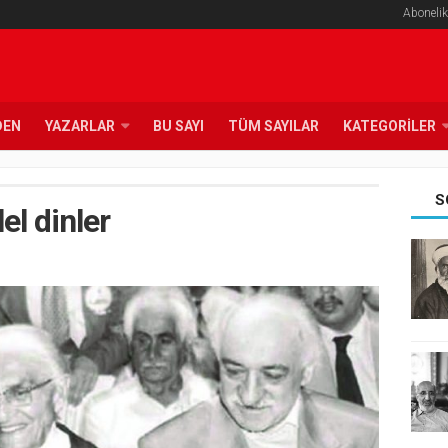
Abonelik
DEN
YAZARLAR
BU SAYI
TÜM SAYILAR
KATEGORILER
S
el dinler