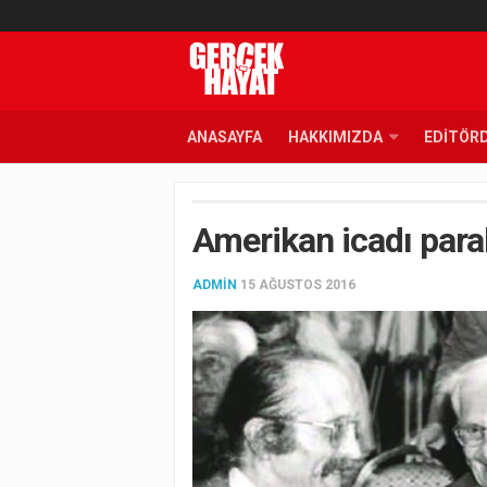
ANASAYFA
HAKKIMIZDA
EDITÖR
Amerikan icadı paral
ADMIN
15 AĞUSTOS 2016