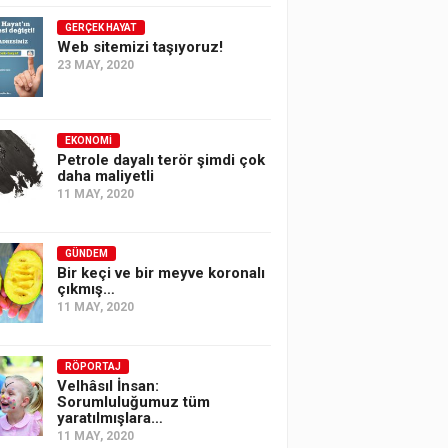
GERÇEK HAYAT
Web sitemizi taşıyoruz!
23 MAY, 2020
EKONOMI
Petrole dayalı terör şimdi çok
daha maliyetli
11 MAY, 2020
GÜNDEM
Bir keçi ve bir meyve koronalı
çıkmış…
11 MAY, 2020
RÖPORTAJ
Velhâsıl İnsan:
Sorumluluğumuz tüm
yaratılmışlara…
11 MAY, 2020