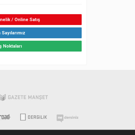
elik / Online Satış
 Sayılarımız
ş Noktaları