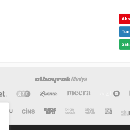
Abon
Tüm
Satı