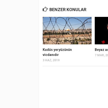
BENZER KONULAR
Kudüs yeryüzünün
Beyaz ad
vicdanıdır
7 MAR, 2
3 HAZ, 2019