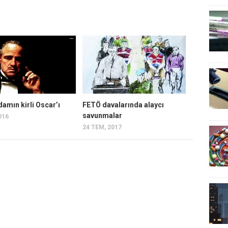
amın kirli Oscar’ı
FETÖ davalarında alaycı
savunmalar
016
24 TEM, 2017