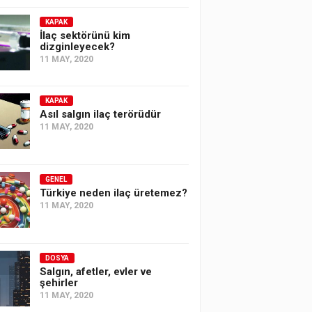
KAPAK
İlaç sektörünü kim
dizginleyecek?
11 MAY, 2020
KAPAK
Asıl salgın ilaç terörüdür
11 MAY, 2020
GENEL
Türkiye neden ilaç üretemez?
11 MAY, 2020
DOSYA
Salgın, afetler, evler ve
şehirler
11 MAY, 2020