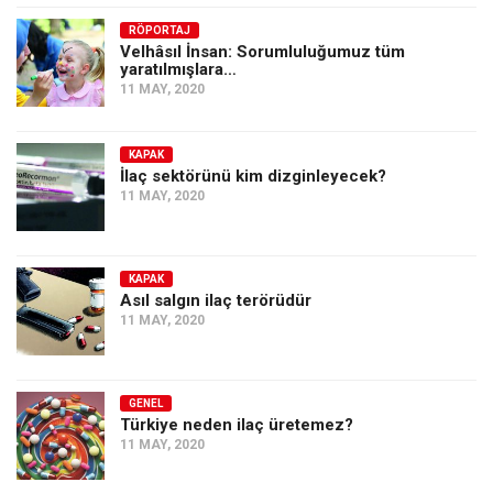
Amerika
RÖPORTAJ
Avustralya
Velhâsıl İnsan: Sorumluluğumuz tüm
yaratılmışlara…
Tarih
11 MAY, 2020
Düşünce
Dosyalar
KAPAK
İlaç sektörünü kim dizginleyecek?
11 MAY, 2020
KAPAK
Asıl salgın ilaç terörüdür
11 MAY, 2020
GENEL
Türkiye neden ilaç üretemez?
11 MAY, 2020