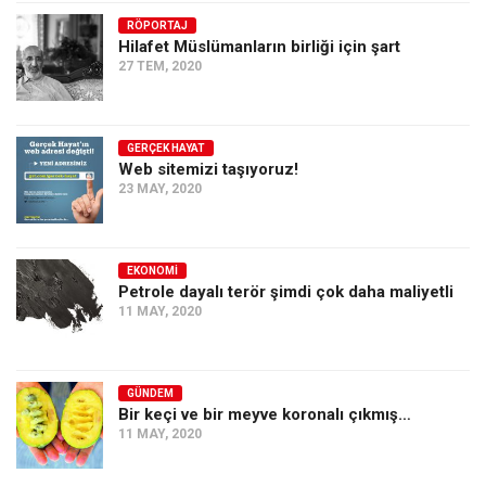
Ekonomi
RÖPORTAJ
Hilafet Müslümanların birliği için şart
Spor
27 TEM, 2020
Manzara
Sağlık
GERÇEK HAYAT
Web sitemizi taşıyoruz!
Gıda-Beslenme
23 MAY, 2020
Hayat
Türkiye
EKONOMI
Siyaset
Petrole dayalı terör şimdi çok daha maliyetli
11 MAY, 2020
Dünya
Avrupa
Asya
GÜNDEM
Bir keçi ve bir meyve koronalı çıkmış…
Afrika
11 MAY, 2020
İslam Dünyası