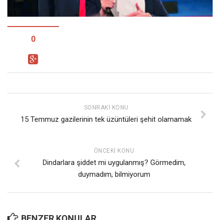
Facebook
Instagram
YouTube
0
Editörden
Yazarlar
Kemal Özer
Mahmut Toptaş
SONRAKI KONU
15 Temmuz gazilerinin tek üzüntüleri şehit olamamak
Yvonne Ridley
Barış Tarımcıoğlu
ÖNCEKI KONU
Ömer Kayani
Dindarlara şiddet mi uygulanmış? Görmedim,
Yusuf Armağan
duymadım, bilmiyorum
Hasanali Yıldırım
Leyla Şerif Emin
BENZER KONULAR
Selçuk Türkyılmaz