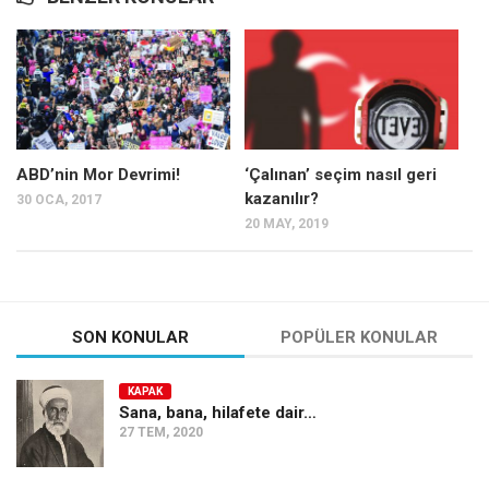
Mehmet Ali Tekin
Abir E. Nahas
Amina S. Jenenkovic
Bağdagül Öz
ABD’nin Mor Devrimi!
‘Çalınan’ seçim nasıl geri
Esra Elönü
kazanılır?
30 OCA, 2017
» Yazar arşivi
20 MAY, 2019
Bu Sayı
Tüm Sayılar
Kategoriler
SON KONULAR
POPÜLER KONULAR
Kültür Sanat
KAPAK
Kitap
Sana, bana, hilafete dair…
27 TEM, 2020
Karisi kitap sualleri
7 soruda bu hafta