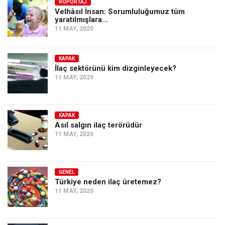
Amerika
RÖPORTAJ
Velhâsıl İnsan: Sorumluluğumuz tüm
yaratılmışlara…
Avustralya
11 MAY, 2020
Tarih
Düşünce
KAPAK
İlaç sektörünü kim dizginleyecek?
Dosyalar
11 MAY, 2020
KAPAK
Asıl salgın ilaç terörüdür
11 MAY, 2020
GENEL
Türkiye neden ilaç üretemez?
11 MAY, 2020