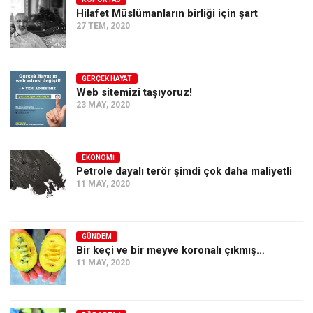
Hilafet Müslümanların birliği için şart
Ekonomi
27 TEM, 2020
Spor
Manzara
GERÇEK HAYAT
Sağlık
Web sitemizi taşıyoruz!
23 MAY, 2020
Gıda-Beslenme
Hayat
Türkiye
EKONOMI
Petrole dayalı terör şimdi çok daha maliyetli
Siyaset
11 MAY, 2020
Dünya
Avrupa
GÜNDEM
Asya
Bir keçi ve bir meyve koronalı çıkmış…
11 MAY, 2020
Afrika
İslam Dünyası