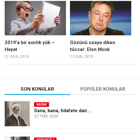
Mehmet Ali Tekin
Abir E. Nahas
Amina S. Jenenkovic
Bağdagül Öz
2019’a bir asırlık yük –
Gözünü uzaya diken
Hayat
tüccar: Elon Musk
Esra Elönü
31 ARA, 2018
12 ŞUB, 2018
» Yazar arşivi
Bu Sayı
Tüm Sayılar
SON KONULAR
POPÜLER KONULAR
Kategoriler
KAPAK
Kültür Sanat
Sana, bana, hilafete dair…
27 TEM, 2020
Kitap
Karisi kitap sualleri
7 soruda bu hafta
RÖPORTAJ