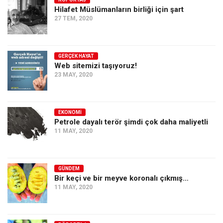
Hilafet Müslümanların birliği için şart
Ekonomi
27 TEM, 2020
Spor
Manzara
GERÇEK HAYAT
Sağlık
Web sitemizi taşıyoruz!
23 MAY, 2020
Gıda-Beslenme
Hayat
Türkiye
EKONOMI
Petrole dayalı terör şimdi çok daha maliyetli
Siyaset
11 MAY, 2020
Dünya
Avrupa
GÜNDEM
Asya
Bir keçi ve bir meyve koronalı çıkmış…
11 MAY, 2020
Afrika
İslam Dünyası