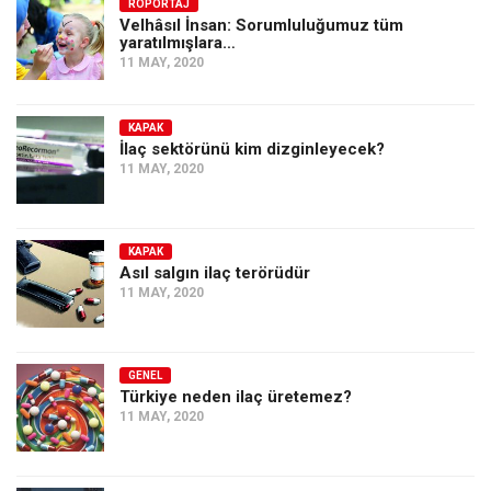
Amerika
RÖPORTAJ
Velhâsıl İnsan: Sorumluluğumuz tüm
yaratılmışlara…
Avustralya
11 MAY, 2020
Tarih
Düşünce
KAPAK
İlaç sektörünü kim dizginleyecek?
Dosyalar
11 MAY, 2020
KAPAK
Asıl salgın ilaç terörüdür
11 MAY, 2020
GENEL
Türkiye neden ilaç üretemez?
11 MAY, 2020