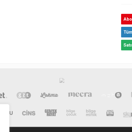
Abon
Tüm
Satı