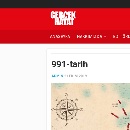
ANASAYFA
HAKKIMIZDA
EDITÖR
991-tarih
ADMIN
21 EKIM 2019