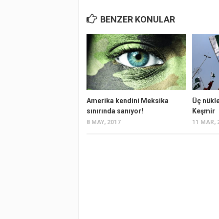
BENZER KONULAR
Amerika kendini Meksika
Üç nükl
sınırında sanıyor!
Keşmir
8 MAY, 2017
11 MAR, 