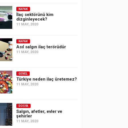
KAPAK
İlaç sektörünü kim
dizginleyecek?
11 MAY, 2020
KAPAK
Asıl salgın ilaç terörüdür
11 MAY, 2020
GENEL
Türkiye neden ilaç üretemez?
11 MAY, 2020
DOSYA
Salgın, afetler, evler ve
şehirler
11 MAY, 2020