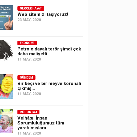
GERÇEK HAYAT
Web sitemizi taşıyoruz!
23 MAY, 2020
EKONOMI
Petrole dayalı terör şimdi çok
daha maliyetli
11 MAY, 2020
GÜNDEM
Bir keçi ve bir meyve koronalı
çıkmış…
11 MAY, 2020
RÖPORTAJ
Velhâsıl İnsan:
Sorumluluğumuz tüm
yaratılmışlara…
11 MAY, 2020