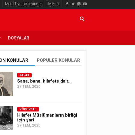
Mobil Uygulamalarımız
İletişim
DOSYALAR
ON KONULAR
POPÜLER KONULAR
KAPAK
Sana, bana, hilafete dair…
27 TEM, 2020
RÖPORTAJ
Hilafet Müslümanların birliği
için şart
27 TEM, 2020