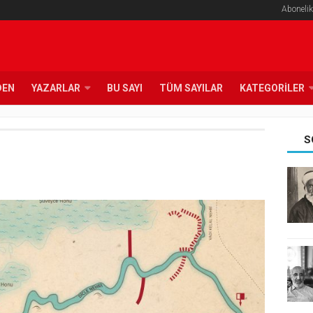
Abonelik
DEN
YAZARLAR
BU SAYI
TÜM SAYILAR
KATEGORILER
S