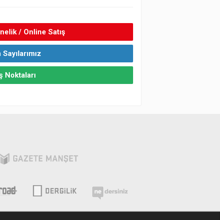
elik / Online Satış
 Sayılarımız
ş Noktaları