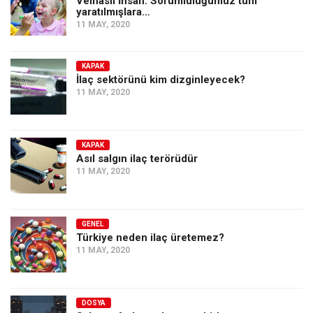
Velhâsıl İnsan: Sorumluluğumuz tüm
Amerika
yaratılmışlara…
11 MAY, 2020
Avustralya
Tarih
KAPAK
Düşünce
İlaç sektörünü kim dizginleyecek?
11 MAY, 2020
Dosyalar
KAPAK
Asıl salgın ilaç terörüdür
11 MAY, 2020
GENEL
Türkiye neden ilaç üretemez?
11 MAY, 2020
DOSYA