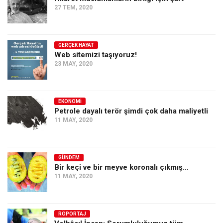
27 TEM, 2020
Ekonomi
Spor
Manzara
GERÇEK HAYAT
Web sitemizi taşıyoruz!
Sağlık
23 MAY, 2020
Gıda-Beslenme
Hayat
EKONOMI
Petrole dayalı terör şimdi çok daha maliyetli
Türkiye
11 MAY, 2020
Siyaset
Dünya
GÜNDEM
Avrupa
Bir keçi ve bir meyve koronalı çıkmış…
Asya
11 MAY, 2020
Afrika
İslam Dünyası
RÖPORTAJ