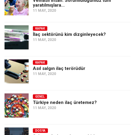
Velhâsıl İnsan: Sorumluluğumuz tüm
Amerika
yaratılmışlara…
11 MAY, 2020
Avustralya
Tarih
KAPAK
Düşünce
İlaç sektörünü kim dizginleyecek?
11 MAY, 2020
Dosyalar
KAPAK
Asıl salgın ilaç terörüdür
11 MAY, 2020
GENEL
Türkiye neden ilaç üretemez?
11 MAY, 2020
DOSYA