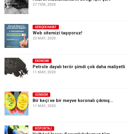
27 TEM, 2020
Ekonomi
Spor
Manzara
GERÇEK HAYAT
Web sitemizi taşıyoruz!
Sağlık
23 MAY, 2020
Gıda-Beslenme
Hayat
EKONOMI
Petrole dayalı terör şimdi çok daha maliyetli
Türkiye
11 MAY, 2020
Siyaset
Dünya
GÜNDEM
Avrupa
Bir keçi ve bir meyve koronalı çıkmış…
Asya
11 MAY, 2020
Afrika
İslam Dünyası
RÖPORTAJ