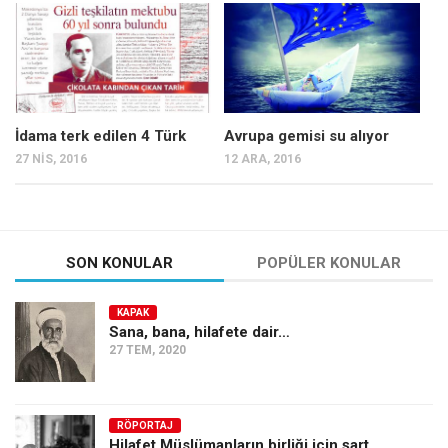
Mehmet Ali Tekin
Abir E. Nahas
Amina S. Jenenkovic
Bağdagül Öz
İdama terk edilen 4 Türk
Avrupa gemisi su alıyor
27 NIS, 2016
12 ARA, 2016
Esra Elönü
» Yazar arşivi
Bu Sayı
SON KONULAR
POPÜLER KONULAR
Tüm Sayılar
Kategoriler
KAPAK
Sana, bana, hilafete dair…
Kültür Sanat
27 TEM, 2020
Kitap
Karisi kitap sualleri
RÖPORTAJ
7 soruda bu hafta
Hilafet Müslümanların birliği için şart