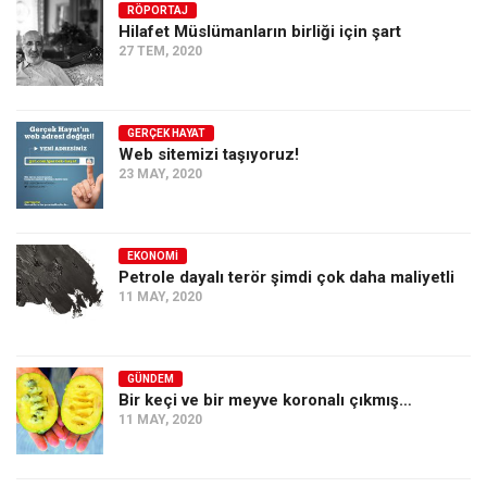
RÖPORTAJ
Ekonomi
Hilafet Müslümanların birliği için şart
27 TEM, 2020
Spor
Manzara
Sağlık
GERÇEK HAYAT
Web sitemizi taşıyoruz!
Gıda-Beslenme
23 MAY, 2020
Hayat
Türkiye
EKONOMI
Petrole dayalı terör şimdi çok daha maliyetli
Siyaset
11 MAY, 2020
Dünya
Avrupa
GÜNDEM
Asya
Bir keçi ve bir meyve koronalı çıkmış…
11 MAY, 2020
Afrika
İslam Dünyası