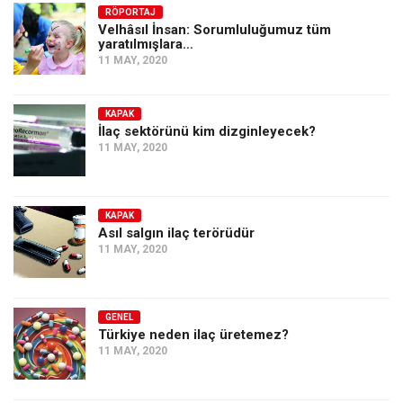
Amerika
RÖPORTAJ
Velhâsıl İnsan: Sorumluluğumuz tüm
Avustralya
yaratılmışlara…
11 MAY, 2020
Tarih
Düşünce
KAPAK
Dosyalar
İlaç sektörünü kim dizginleyecek?
11 MAY, 2020
KAPAK
Asıl salgın ilaç terörüdür
11 MAY, 2020
GENEL
Türkiye neden ilaç üretemez?
11 MAY, 2020