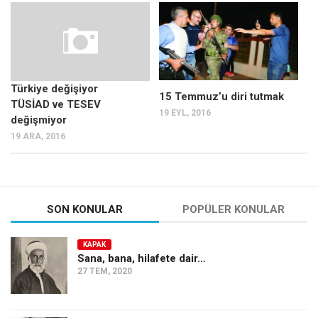
Mehmet Ali Tekin
Abir E. Nahas
Amina S. Jenenkovic
Türkiye değişiyor
Bağdagül Öz
15 Temmuz’u diri tutmak
TÜSİAD ve TESEV
19 EYL, 2016
Esra Elönü
değişmiyor
19 ARA, 2016
» Yazar arşivi
Bu Sayı
Tüm Sayılar
SON KONULAR
POPÜLER KONULAR
Kategoriler
Kültür Sanat
KAPAK
Sana, bana, hilafete dair…
Kitap
27 TEM, 2020
Karisi kitap sualleri
7 soruda bu hafta